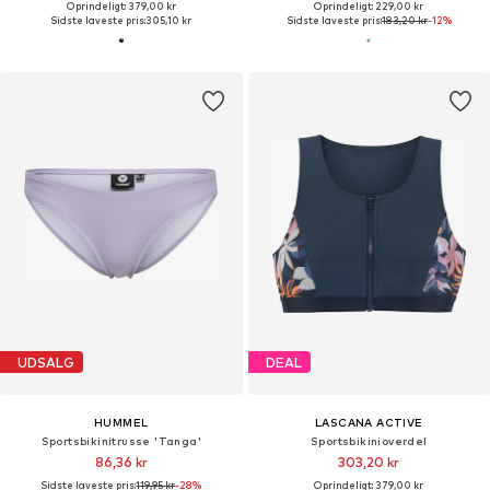
Oprindeligt: 379,00 kr
Oprindeligt: 229,00 kr
Sidste laveste pris:
305,10 kr
Sidste laveste pris:
183,20 kr
-12%
UDSALG
DEAL
HUMMEL
LASCANA ACTIVE
Sportsbikinitrusse 'Tanga'
Sportsbikinioverdel
86,36 kr
303,20 kr
Sidste laveste pris:
119,95 kr
-28%
Oprindeligt: 379,00 kr