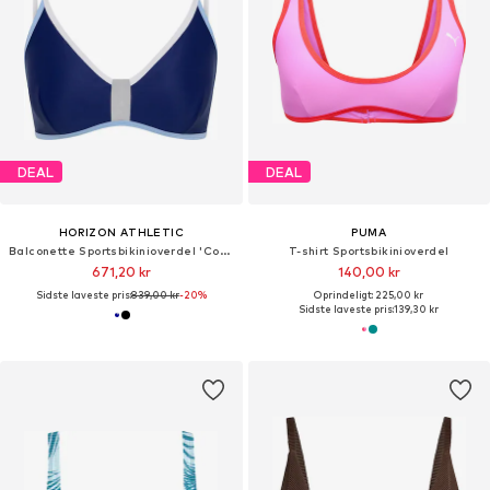
DEAL
DEAL
HORIZON ATHLETIC
PUMA
Balconette Sportsbikinioverdel 'Coral Sea Bikini Top Luna'
T-shirt Sportsbikinioverdel
671,20 kr
140,00 kr
Sidste laveste pris:
839,00 kr
-20%
Oprindeligt: 225,00 kr
Sidste laveste pris:
139,30 kr