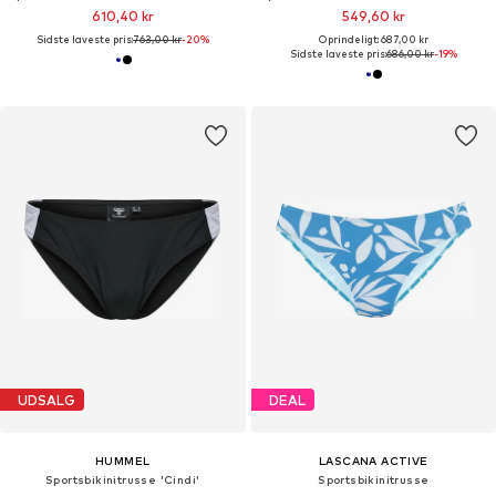
610,40 kr
549,60 kr
Sidste laveste pris:
763,00 kr
-20%
Oprindeligt: 687,00 kr
Sidste laveste pris:
686,00 kr
-19%
UDSALG
DEAL
HUMMEL
LASCANA ACTIVE
Sportsbikinitrusse 'Cindi'
Sportsbikinitrusse