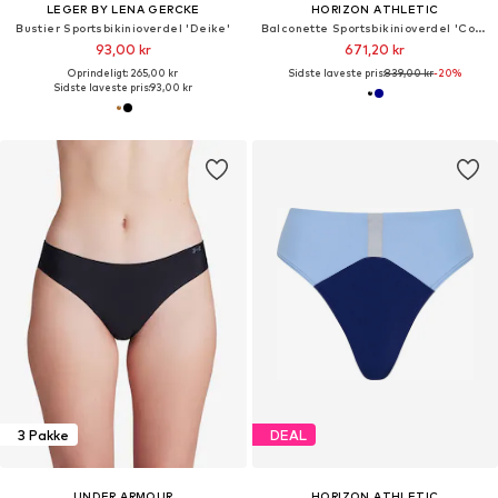
LEGER BY LENA GERCKE
HORIZON ATHLETIC
Bustier Sportsbikinioverdel 'Deike'
Balconette Sportsbikinioverdel 'Coral Sea Bikini Top Luna'
93,00 kr
671,20 kr
Oprindeligt: 265,00 kr
Sidste laveste pris:
839,00 kr
-20%
Sidste laveste pris:
93,00 kr
3 Pakke
DEAL
UNDER ARMOUR
HORIZON ATHLETIC