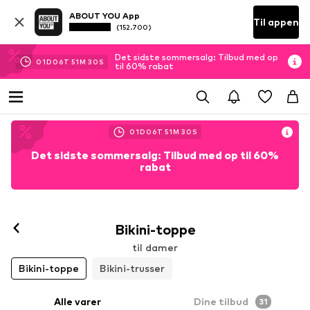
ABOUT YOU App
Til appen
(152.700)
Det sidste sommersalg: Tilbud med op
01
D
06
T
51
M
28
S
til 60% rabat
01
D
06
T
51
M
28
S
Det sidste sommersalg: Tilbud med op til 60%
rabat
Bikini-toppe
til damer
Bikini-toppe
Bikini-trusser
Alle varer
Dine tilbud
31