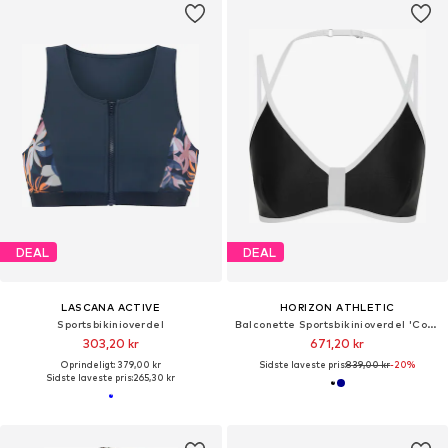
DEAL
DEAL
LASCANA ACTIVE
HORIZON ATHLETIC
Sportsbikinioverdel
Balconette Sportsbikinioverdel 'Coral Sea Bikini Top Luna'
303,20 kr
671,20 kr
Oprindeligt: 379,00 kr
Sidste laveste pris:
839,00 kr
-20%
Sidste laveste pris:
265,30 kr