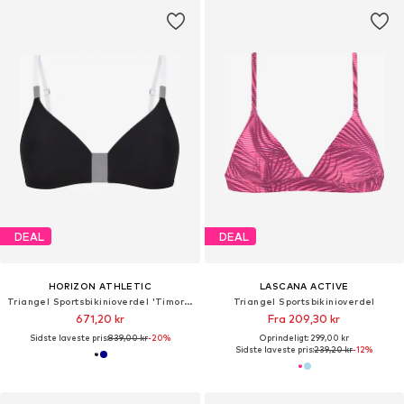
DEAL
DEAL
HORIZON ATHLETIC
LASCANA ACTIVE
Triangel Sportsbikinioverdel 'Timor Bikini Top Luna'
Triangel Sportsbikinioverdel
671,20 kr
Fra 209,30 kr
Sidste laveste pris:
839,00 kr
-20%
Oprindeligt: 299,00 kr
Sidste laveste pris:
239,20 kr
-12%