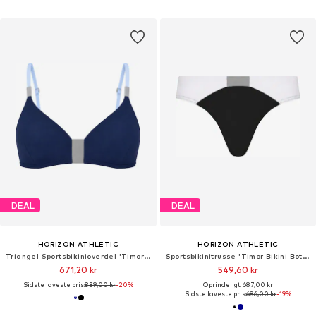
DEAL
DEAL
HORIZON ATHLETIC
HORIZON ATHLETIC
Triangel Sportsbikinioverdel 'Timor Bikini Top Luna'
Sportsbikinitrusse 'Timor Bikini Bottom Luna'
671,20 kr
549,60 kr
Sidste laveste pris:
839,00 kr
-20%
Oprindeligt: 687,00 kr
Sidste laveste pris:
686,00 kr
-19%