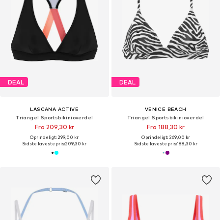
DEAL
DEAL
LASCANA ACTIVE
VENICE BEACH
Triangel Sportsbikinioverdel
Triangel Sportsbikinioverdel
Fra 209,30 kr
Fra 188,30 kr
Oprindeligt: 299,00 kr
Oprindeligt: 269,00 kr
Sidste laveste pris:
209,30 kr
Sidste laveste pris:
188,30 kr