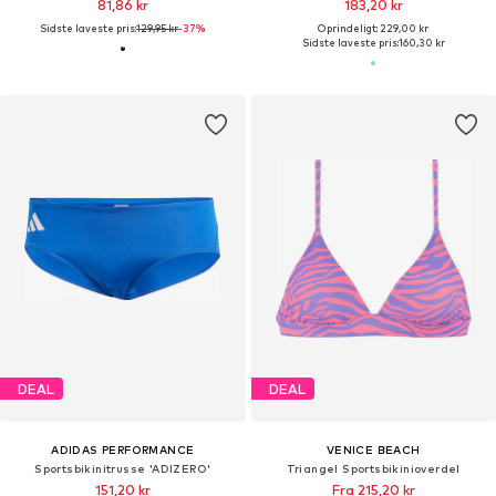
81,86 kr
183,20 kr
Sidste laveste pris:
129,95 kr
-37%
Oprindeligt: 229,00 kr
Sidste laveste pris:
160,30 kr
DEAL
DEAL
ADIDAS PERFORMANCE
VENICE BEACH
Sportsbikinitrusse 'ADIZERO'
Triangel Sportsbikinioverdel
151,20 kr
Fra 215,20 kr