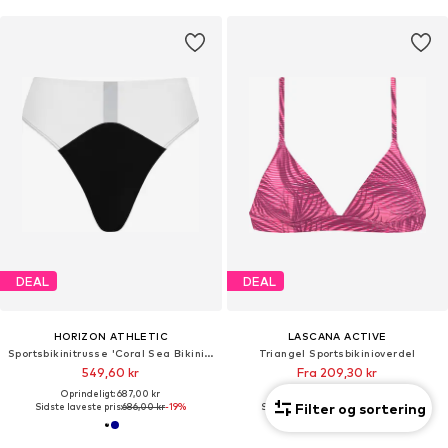
DEAL
DEAL
HORIZON ATHLETIC
LASCANA ACTIVE
Sportsbikinitrusse 'Coral Sea Bikini Bottom Luna'
Triangel Sportsbikinioverdel
549,60 kr
Fra 209,30 kr
Oprindeligt: 687,00 kr
Oprindeligt: 299,00 kr
Filter og sortering
Sidste laveste pris:
686,00 kr
-19%
Sidste laveste pris:
239,20 kr
-12%