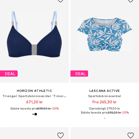
DEAL
DEAL
HORIZON ATHLETIC
LASCANA ACTIVE
Triangel Sportsbikinioverdel 'Timor Bikini Top Luna'
Sportsbikinioverdel
671,20 kr
Fra 265,30 kr
Sidste laveste pris:
839,00 kr
-20%
Oprindeligt: 379,00 kr
Sidste laveste pris:
335,20 kr
-20%