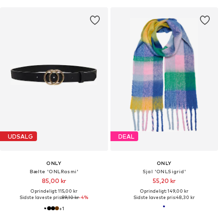
UDSALG
DEAL
ONLY
ONLY
Bælte 'ONLRasmi'
Sjal 'ONLSigrid'
85,00 kr
55,20 kr
Oprindeligt: 115,00 kr
Oprindeligt: 149,00 kr
Sidste laveste pris:
89,10 kr
-4%
Sidste laveste pris:
48,30 kr
+
1