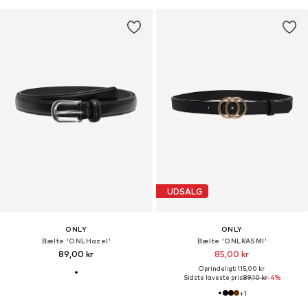
UDSALG
ONLY
ONLY
Bælte 'ONLHazel'
Bælte 'ONLRASMI'
89,00 kr
85,00 kr
Oprindeligt: 115,00 kr
Sidste laveste pris:
89,10 kr
-4%
+
1