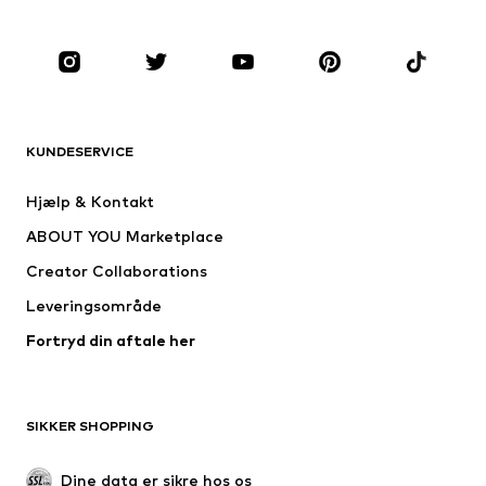
Sko
Sport
Tilbehør
Premium
TØJ
KUNDESERVICE
Nyheder
Trending
Kjoler
Jeans
Hjælp & Kontakt
Trøjer & toppe
Bukser
ABOUT YOU Marketplace
Jakker
Pullovere & strik
Creator Collaborations
Undertøj
Bluser & tunikaer
Leveringsområde
Frakker
Nederdele
Fortryd din aftale her
Badetøj
Overtrøjer
Blazere
Buksedragter
Plus size tøj
Ventetøj
SIKKER SHOPPING
Anledninger
Eksklusiv
Upcycled mode
Dine data er sikre hos os