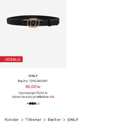
UDSALG
ONLY
Bælte 'ONLRASMI'
85,00 kr
Oprindeligt: 115,00 kr
Sidste laveste pris:
89,10 kr
-4%
+
1
Kvinder
Tilbehør
Bælter
ONLY