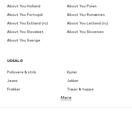
About You Holland
About You Polen
About You Portugal
About You Rumænien
About You Estland (ru)
About You Letland (ru)
About You Slovakiet
About You Slovenien
About You Sverige
UDSALG
Pullovere & strik
Kjoler
Jeans
Jakker
Frakker
Trøjer & toppe
Mere
Bukser
Undertøj
Nederdele
Bluser & tunikaer
Overtrøjer
Blazere
Badetøj
Buksedragter
Plus sized
Ventetøj