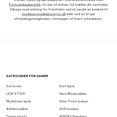
Fortrolighedspolitik
. Du kan til enhver tid trække dit samtykke
tilbage med virkning for fremtiden ved at sende en besked til
kundeservice@aboutyou.dk
eller ved at bruge
afmeldingsmuligheden i slutningen af hvert nyhedsbrev.
KATEGORIER FOR DAMER
Sorte sko
Kort kjole
LEVI'S ® 501
Vero Moda jakker
Modstrøm kjole
Gina Tricot bukser
Adidas sokker
Grå hoodies
Denim shorts
ADIDAS Sneakers