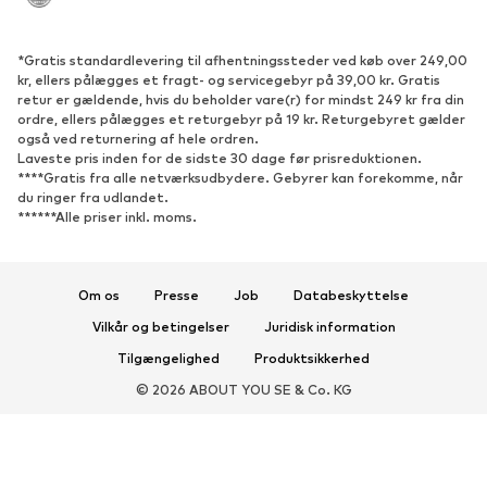
SKO
*Gratis standardlevering til afhentningssteder ved køb over 249,00
Nyheder
Trending
kr, ellers pålægges et fragt- og servicegebyr på 39,00 kr. Gratis
retur er gældende, hvis du beholder vare(r) for mindst 249 kr fra din
Sneakers
Ankelstøvler
ordre, ellers pålægges et returgebyr på 19 kr. Returgebyret gælder
Pumps & høje hæle
Støvler
også ved returnering af hele ordren.
Laveste pris inden for de sidste 30 dage før prisreduktionen.
Sandaler
Lave sko
****Gratis fra alle netværksudbydere. Gebyrer kan forekomme, når
du ringer fra udlandet.
Sportssko
Ballerinasko
******Alle priser inkl. moms.
Pantoletter
Hjemmesko
Eksklusiv
Om os
Presse
Job
Databeskyttelse
SPORT
Vilkår og betingelser
Juridisk information
Sportstøj
Sportstyper
Tilgængelighed
Produktsikkerhed
Sportssko
Sportsrygsække & tasker
© 2026 ABOUT YOU SE & Co. KG
Sportstilbehør
TILBEHØR