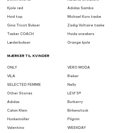
Kjole rød
Adidas Samba
Hvid top
Michael Kors taske
Gina Tricot Bukser
Zadig Voltaire taske
Tasker COACH
Hvide sneakers
Læderbukser
Orange kjole
MÆRKER TIL KVINDER
ONLY
VERO MODA
VILA
Rieker
SELECTED FEMME
Nelly
Other Stories
LEVI'S®
Adidas
Burberry
Calvin Klein
Birkenstock
Hunkemöller
Pilgrim
Valentino
WEEKDAY