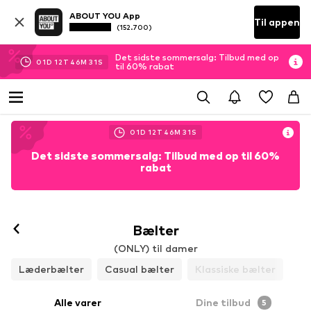
ABOUT YOU App
Til appen
(152.700)
Det sidste sommersalg: Tilbud med op
01
D
12
T
46
M
31
S
til 60% rabat
01
D
12
T
46
M
31
S
Det sidste sommersalg: Tilbud med op til 60%
rabat
Bælter
(ONLY) til damer
Læderbælter
Casual bælter
Klassiske bælter
Alle varer
Dine tilbud
5