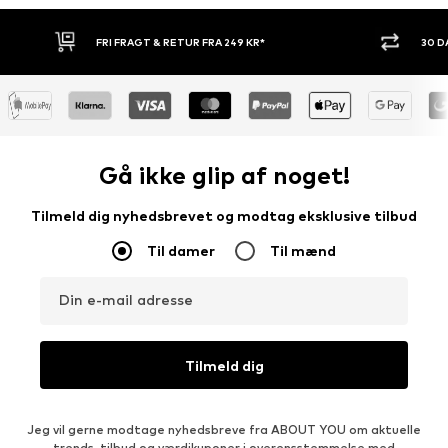
30 DAGES RETURRET
KØB NU.
Gå ikke glip af noget!
Tilmeld dig nyhedsbrevet og modtag eksklusive tilbud
Til damer
Til mænd
Din e-mail adresse
Tilmeld dig
Jeg vil gerne modtage nyhedsbreve fra ABOUT YOU om aktuelle
trends, tilbud og værdikuponer i overensstemmelse med