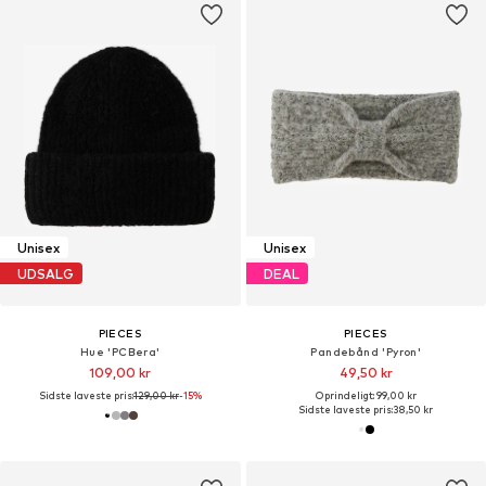
Unisex
Unisex
UDSALG
DEAL
PIECES
PIECES
Hue 'PCBera'
Pandebånd 'Pyron'
109,00 kr
49,50 kr
Sidste laveste pris:
129,00 kr
-15%
Oprindeligt: 99,00 kr
Sidste laveste pris:
38,50 kr