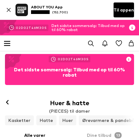
ABOUT YOU App
Til appen
(152.700)
Det sidste sommersalg: Tilbud med op
02
D
02
T
46
M
29
S
til 60% rabat
02
D
02
T
46
M
29
S
Det sidste sommersalg: Tilbud med op til 60%
rabat
Huer & hatte
(PIECES) til damer
Kasketter
Hatte
Huer
Ørevarmere & pandebån
Alle varer
Dine tilbud
13