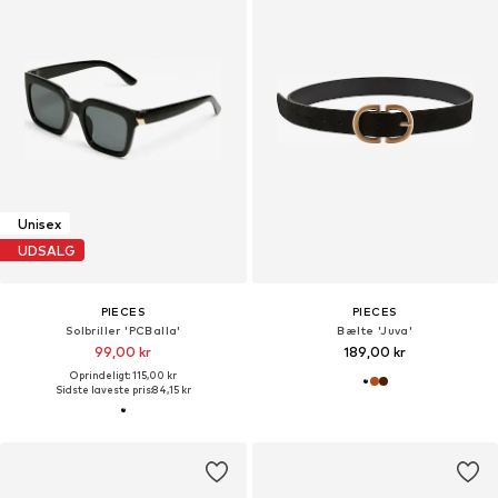
Unisex
UDSALG
PIECES
PIECES
Solbriller 'PCBalla'
Bælte 'Juva'
99,00 kr
189,00 kr
Oprindeligt: 115,00 kr
Sidste laveste pris:
84,15 kr