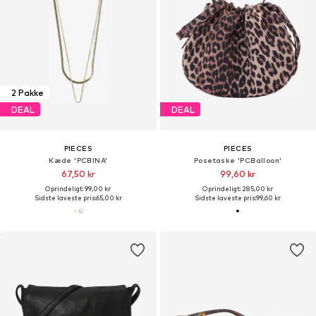
2 Pakke
DEAL
DEAL
PIECES
PIECES
Kæde 'PCBINA'
Posetaske 'PCBalloon'
67,50 kr
99,60 kr
Oprindeligt: 99,00 kr
Oprindeligt: 285,00 kr
Sidste laveste pris:
65,00 kr
Sidste laveste pris:
99,60 kr