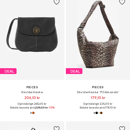
DEAL
DEAL
PIECES
PIECES
Skuldertaske
Skuldertaske 'PCAmanda'
206,10 kr
179,10 kr
Oprindeligt: 265,00 kr
Oprindeligt: 225,00 kr
Sidste laveste pris:
229,00 kr
-10%
Sidste laveste pris:
179,10 kr