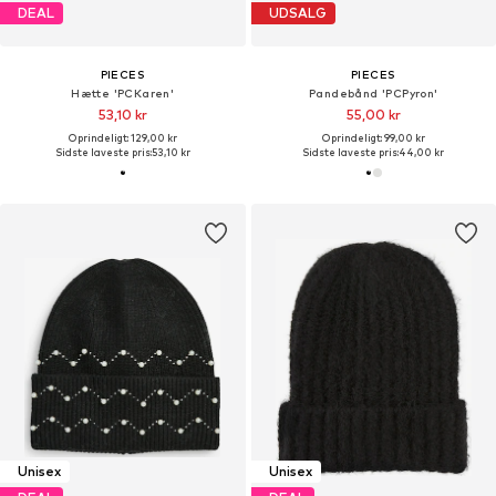
DEAL
UDSALG
PIECES
PIECES
Hætte 'PCKaren'
Pandebånd 'PCPyron'
53,10 kr
55,00 kr
Oprindeligt: 129,00 kr
Oprindeligt: 99,00 kr
Sidste laveste pris:
53,10 kr
Sidste laveste pris:
44,00 kr
Unisex
Unisex