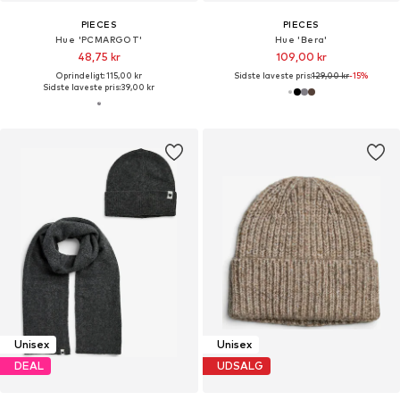
PIECES
PIECES
Hue 'PCMARGOT'
Hue 'Bera'
48,75 kr
109,00 kr
Oprindeligt: 115,00 kr
Sidste laveste pris:
129,00 kr
-15%
Sidste laveste pris:
39,00 kr
Unisex
Unisex
DEAL
UDSALG