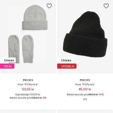
Unisex
Unisex
DEAL
UDSALG
PIECES
PIECES
Hue 'PCNynne'
Hue 'PCPyron'
122,55 kr
85,00 kr
Oprindeligt: 149,00 kr
Sidste laveste pris:
99,00 kr
-14%
Sidste laveste pris:
129,00 kr
-5%