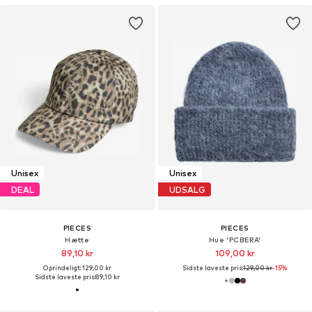
Unisex
Unisex
DEAL
UDSALG
PIECES
PIECES
Hætte
Hue 'PCBERA'
89,10 kr
109,00 kr
Oprindeligt: 129,00 kr
Sidste laveste pris:
129,00 kr
-15%
Sidste laveste pris:
89,10 kr