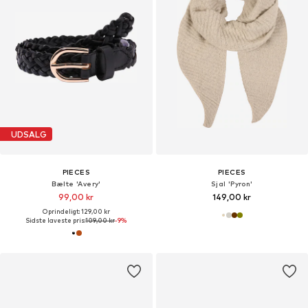
UDSALG
PIECES
PIECES
Bælte 'Avery'
Sjal 'Pyron'
99,00 kr
149,00 kr
Oprindeligt: 129,00 kr
Sidste laveste pris:
109,00 kr
-9%