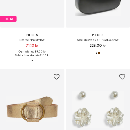
DEAL
PIECES
PIECES
Bælte 'PCMYRA'
Skuldertaske 'PCALUANA'
71,10 kr
225,00 kr
Oprindeligt: 89,00 kr
Sidste laveste pris:
71,10 kr