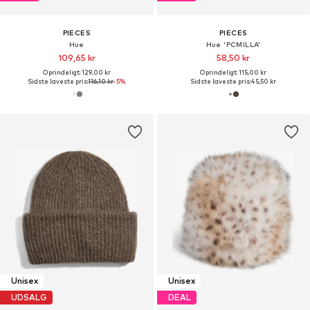
PIECES
PIECES
Hue
Hue 'PCMILLA'
109,65 kr
58,50 kr
Oprindeligt: 129,00 kr
Oprindeligt: 115,00 kr
Sidste laveste pris:
116,10 kr
-5%
Sidste laveste pris:
45,50 kr
Unisex
Unisex
UDSALG
DEAL