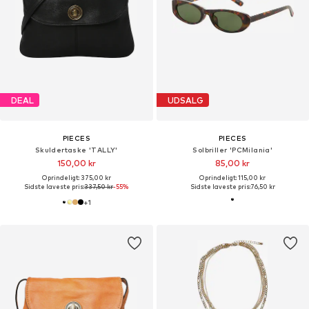
DEAL
UDSALG
PIECES
PIECES
Skuldertaske 'TALLY'
Solbriller 'PCMilania'
150,00 kr
85,00 kr
Oprindeligt: 375,00 kr
Oprindeligt: 115,00 kr
Sidste laveste pris:
337,50 kr
-55%
Sidste laveste pris:
76,50 kr
+
1