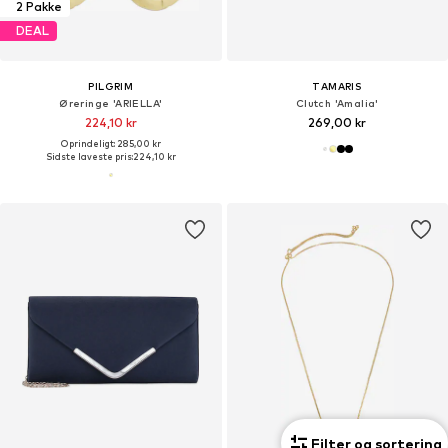
2 Pakke
DEAL
PILGRIM
TAMARIS
Øreringe 'ARIELLA'
Clutch 'Amalia'
224,10 kr
269,00 kr
Oprindeligt: 285,00 kr
Sidste laveste pris:
224,10 kr
Filter og sortering