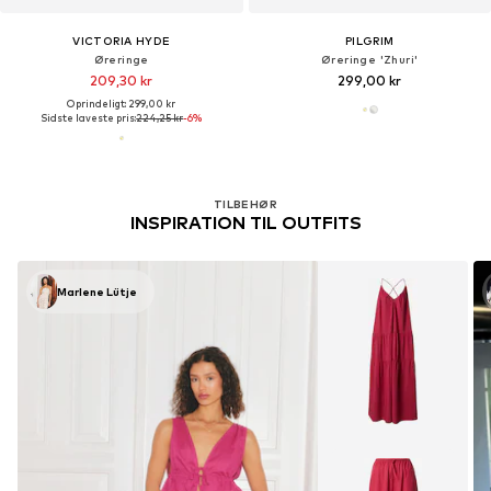
VICTORIA HYDE
PILGRIM
Øreringe
Øreringe 'Zhuri'
209,30 kr
299,00 kr
Oprindeligt: 299,00 kr
Sidste laveste pris:
224,25 kr
-6%
TILBEHØR
INSPIRATION TIL OUTFITS
Marlene Lütje