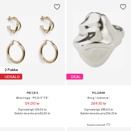
2 Pakke
UDSALG
DEAL
PIECES
PILGRIM
Øreringe 'PCGITTE'
Ring 'Johnnie'
59,00 kr
269,10 kr
Oprindeligt: 129,00 kr
Oprindeligt: 299,00 kr
Sidste laveste pris:
52,50 kr
Sidste laveste pris:
254,15 kr