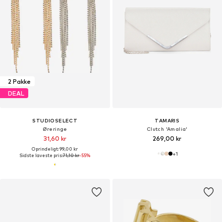
2 Pakke
DEAL
STUDIOSELECT
TAMARIS
Øreringe
Clutch 'Amalia'
31,60 kr
269,00 kr
Oprindeligt: 99,00 kr
+
1
Sidste laveste pris:
71,10 kr
-55%