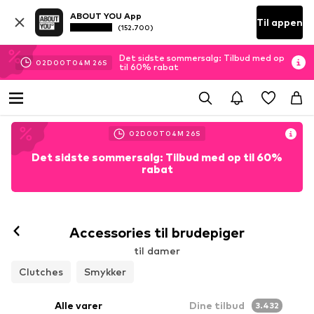
ABOUT YOU App
Til appen
(152.700)
Det sidste sommersalg: Tilbud med op
02
D
00
T
04
M
26
S
til 60% rabat
02
D
00
T
04
M
26
S
Det sidste sommersalg: Tilbud med op til 60%
rabat
Accessories til brudepiger
til damer
Clutches
Smykker
Alle varer
Dine tilbud
3.432