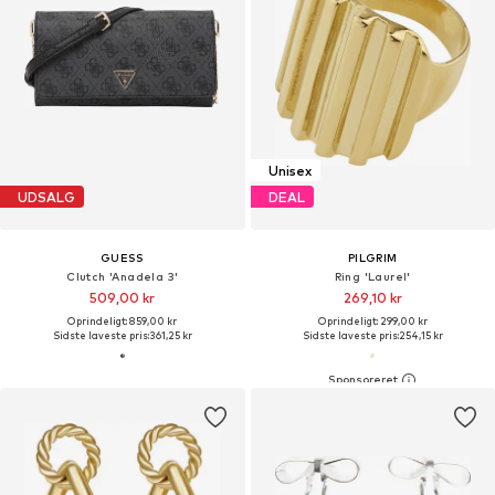
Unisex
UDSALG
DEAL
GUESS
PILGRIM
Clutch 'Anadela 3'
Ring 'Laurel'
509,00 kr
269,10 kr
Oprindeligt: 859,00 kr
Oprindeligt: 299,00 kr
Sidste laveste pris:
361,25 kr
Sidste laveste pris:
254,15 kr