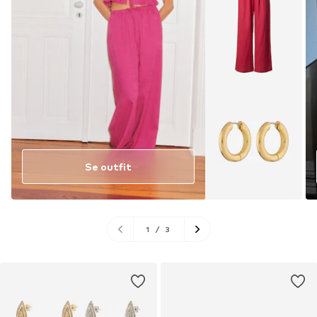
Se outfit
1
/
3