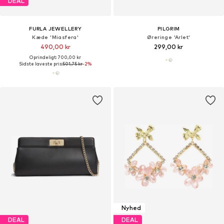
DEAL
FURLA JEWELLERY
PILGRIM
Kæde 'Miasfera'
Øreringe 'Arlet'
490,00 kr
299,00 kr
Oprindeligt: 700,00 kr
Sidste laveste pris:
501,75 kr
-2%
Nyhed
DEAL
DEAL