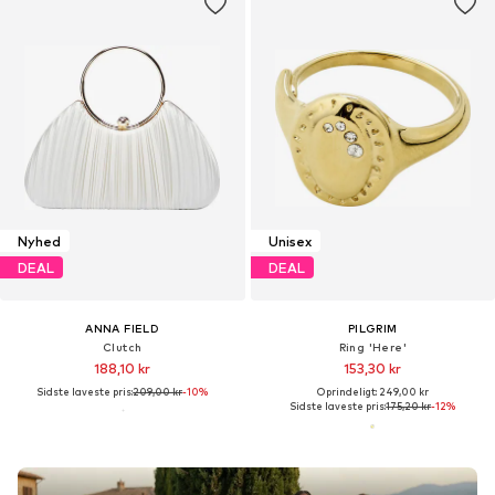
Nyhed
Unisex
DEAL
DEAL
ANNA FIELD
PILGRIM
Clutch
Ring 'Here'
188,10 kr
153,30 kr
Sidste laveste pris:
209,00 kr
-10%
Oprindeligt: 249,00 kr
Sidste laveste pris:
175,20 kr
-12%