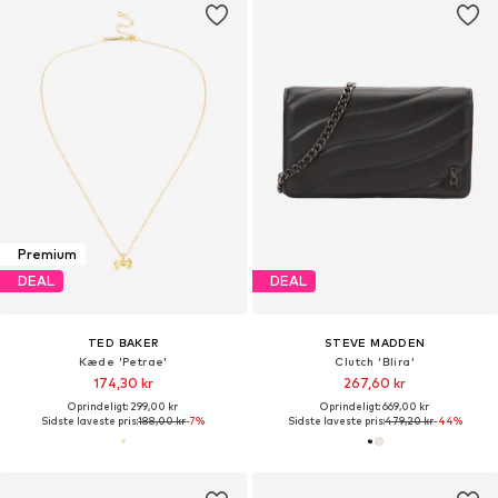
Premium
DEAL
DEAL
TED BAKER
STEVE MADDEN
Kæde 'Petrae'
Clutch 'Blira'
174,30 kr
267,60 kr
Oprindeligt: 299,00 kr
Oprindeligt: 669,00 kr
Sidste laveste pris:
188,00 kr
-7%
Sidste laveste pris:
479,20 kr
-44%