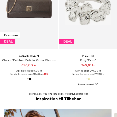
Premium
DEAL
DEAL
CALVIN KLEIN
PILGRIM
Clutch 'Emblem Pebble Grain Chain Strap Clutch'
Ring 'Echo'
636,00 kr
269,10 kr
Oprindeligt: 889,00 kr
Oprindeligt: 299,00 kr
Sidste laveste pris:
715,50 kr
-11%
Sidste laveste pris:
269,10 kr
OPDAG TRENDS OG TOPMÆRKER
Inspiration til Tilbehør