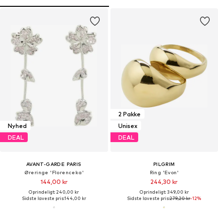
2 Pakke
Nyhed
Unisex
DEAL
DEAL
AVANT-GARDE PARIS
PILGRIM
Øreringe 'Florenceka'
Ring 'Evon'
144,00 kr
244,30 kr
Oprindeligt: 240,00 kr
Oprindeligt: 349,00 kr
Sidste laveste pris:
144,00 kr
Sidste laveste pris:
279,20 kr
-12%