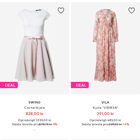
DEAL
DEAL
SWING
VILA
Coctailkjole
Kjole 'VIEMSA'
828,00 kr
291,00 kr
Oprindeligt: 1.035,00 kr
Oprindeligt: 485,00 kr
Sidste laveste pris:
879,75 kr
-5%
Sidste laveste pris:
339,50 kr
-14%