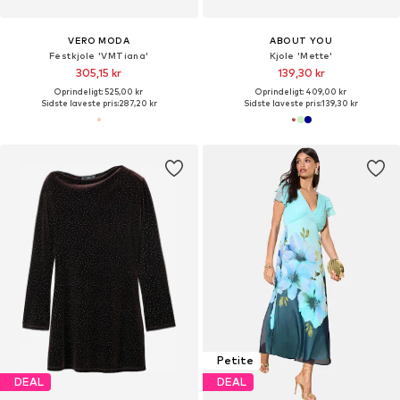
VERO MODA
ABOUT YOU
Festkjole 'VMTiana'
Kjole 'Mette'
305,15 kr
139,30 kr
Oprindeligt: 525,00 kr
Oprindeligt: 409,00 kr
Sidste laveste pris:
287,20 kr
Sidste laveste pris:
139,30 kr
Petite
DEAL
DEAL