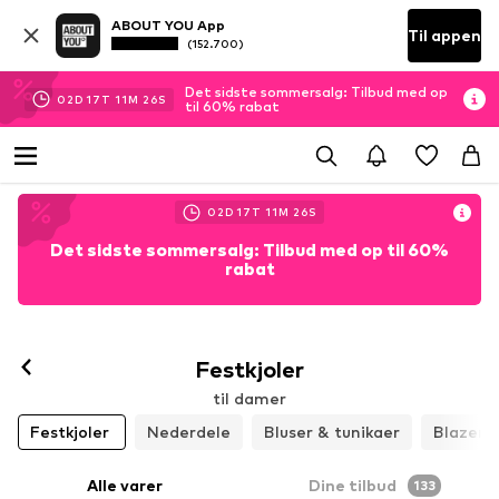
ABOUT YOU App
Til appen
(152.700)
Det sidste sommersalg: Tilbud med op
02
D
17
T
11
M
24
S
til 60% rabat
02
D
17
T
11
M
23
S
Det sidste sommersalg: Tilbud med op til 60%
rabat
Festkjoler
til damer
Festkjoler
Nederdele
Bluser & tunikaer
Blazere
Alle varer
Dine tilbud
133