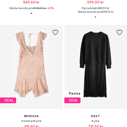
569,40 kr
599,00 kr
Sidste laveste pris:
949,00 kr
-40%
Oprindeligt: 669,00 kr
Sidste laveste pris:
539,10 kr
Petite
DEAL
DEAL
BERSHKA
NEXT
Sommerkjole
Kjole
119,60 kr
715,50 kr