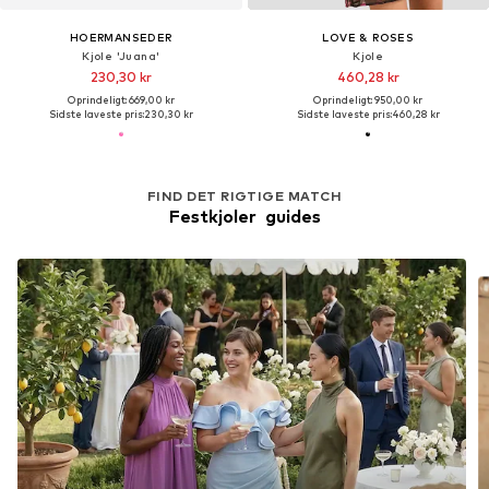
HOERMANSEDER
LOVE & ROSES
Kjole 'Juana'
Kjole
230,30 kr
460,28 kr
Oprindeligt: 669,00 kr
Oprindeligt: 950,00 kr
Sidste laveste pris:
230,30 kr
Sidste laveste pris:
460,28 kr
FIND DET RIGTIGE MATCH
Festkjoler  guides