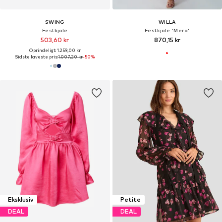
SWING
WILLA
Festkjole
Festkjole 'Mera'
503,60 kr
870,15 kr
Oprindeligt: 1.259,00 kr
Sidste laveste pris:
1.007,20 kr
-50%
Eksklusiv
Petite
DEAL
DEAL