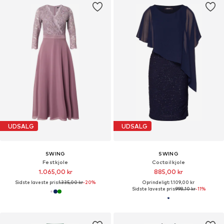
UDSALG
UDSALG
SWING
SWING
Festkjole
Coctailkjole
1.065,00 kr
885,00 kr
Sidste laveste pris:
1.335,00 kr
-20%
Oprindeligt: 1.109,00 kr
Sidste laveste pris:
998,10 kr
-11%