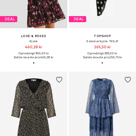
DEAL
DEAL
LOVE & ROSES
TOPSHOP
Kjole
Sommerkjole 'NILA'
460,28 kr
265,50 kr
Oprindeligt: 950,00 kr
Oprindeligt: 595,00 kr
Sidste laveste pris:
460,28 kr
Sidste laveste pris:
250,75 kr