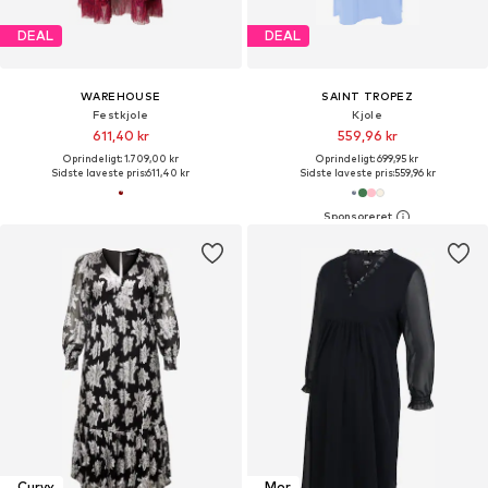
DEAL
DEAL
WAREHOUSE
SAINT TROPEZ
Festkjole
Kjole
611,40 kr
559,96 kr
Oprindeligt: 1.709,00 kr
Oprindeligt: 699,95 kr
Sidste laveste pris:
611,40 kr
Sidste laveste pris:
559,96 kr
Curvy
Mor