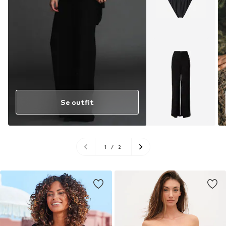
Se outfit
1
/
2