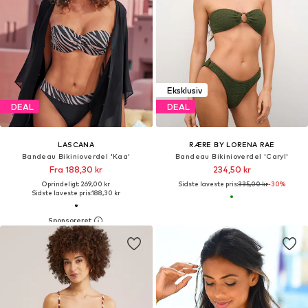
Eksklusiv
DEAL
DEAL
LASCANA
RÆRE BY LORENA RAE
Bandeau Bikinioverdel 'Kaa'
Bandeau Bikinioverdel 'Caryl'
Fra 188,30 kr
234,50 kr
Oprindeligt: 269,00 kr
Sidste laveste pris:
335,00 kr
-30%
Sidste laveste pris:
188,30 kr