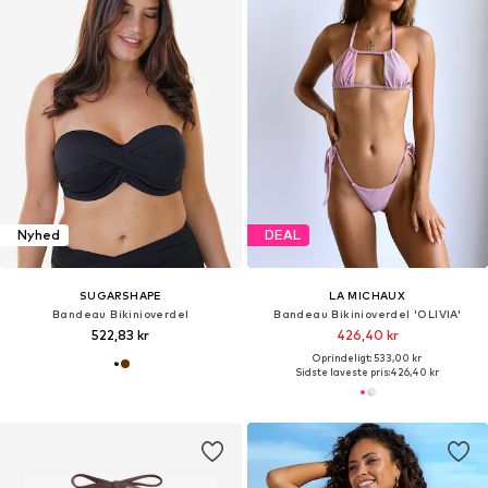
Nyhed
DEAL
SUGARSHAPE
LA MICHAUX
Bandeau Bikinioverdel
Bandeau Bikinioverdel 'OLIVIA'
522,83 kr
426,40 kr
Oprindeligt: 533,00 kr
Sidste laveste pris:
426,40 kr