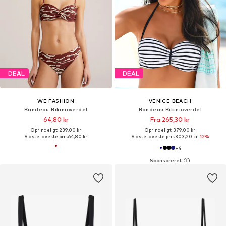
DEAL
DEAL
WE FASHION
VENICE BEACH
Bandeau Bikinioverdel
Bandeau Bikinioverdel
64,80 kr
Fra 265,30 kr
Oprindeligt: 239,00 kr
Oprindeligt: 379,00 kr
Sidste laveste pris:
64,80 kr
Sidste laveste pris:
303,20 kr
-12%
+
4