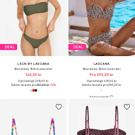
DEAL
DEAL
LSCN BY LASCANA
LASCANA
Bandeau Bikinioverdel
Bandeau Bikinioverdel
146,30 kr
Fra 293,30 kr
Oprindeligt: 209,00 kr
Oprindeligt: 419,00 kr
Sidste laveste pris:
167,20 kr
-12%
Sidste laveste pris:
293,30 kr