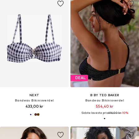
DEAL
NEXT
B BY TED BAKER
Bandeau Bikinioverdel
Bandeau Bikinioverdel
433,00 kr
554,40 kr
Sidste laveste pris:
616,00 kr
-10%