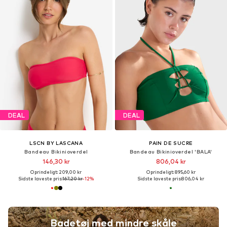
DEAL
DEAL
LSCN BY LASCANA
PAIN DE SUCRE
Bandeau Bikinioverdel
Bandeau Bikinioverdel 'BALA'
146,30 kr
806,04 kr
Oprindeligt: 209,00 kr
Oprindeligt: 895,60 kr
Sidste laveste pris:
167,20 kr
-12%
Sidste laveste pris:
806,04 kr
Badetøj med mindre skåle