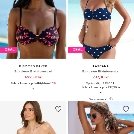
DEAL
DEAL
B BY TED BAKER
LASCANA
Bandeau Bikinioverdel
Bandeau Bikinioverdel
499,50 kr
237,30 kr
Sidste laveste pris:
555,00 kr
-10%
Oprindeligt: 339,00 kr
Sidste laveste pris:
237,30 kr