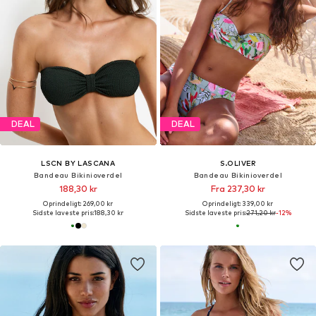
DEAL
DEAL
LSCN BY LASCANA
S.OLIVER
Bandeau Bikinioverdel
Bandeau Bikinioverdel
188,30 kr
Fra 237,30 kr
Oprindeligt: 269,00 kr
Oprindeligt: 339,00 kr
Sidste laveste pris:
188,30 kr
Sidste laveste pris:
271,20 kr
-12%