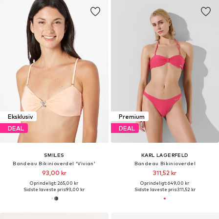
Eksklusiv
Premium
DEAL
DEAL
SMILES
KARL LAGERFELD
Bandeau Bikinioverdel 'Vivian'
Bandeau Bikinioverdel
93,00 kr
311,52 kr
Oprindeligt: 265,00 kr
Oprindeligt: 649,00 kr
Sidste laveste pris:
93,00 kr
Sidste laveste pris:
311,52 kr