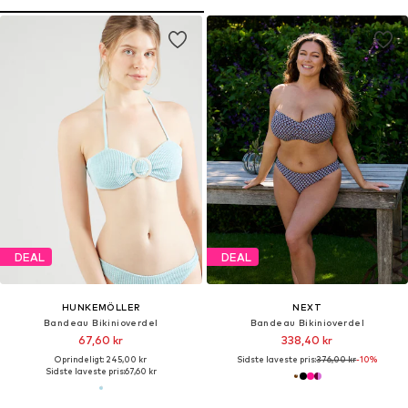
DEAL
DEAL
HUNKEMÖLLER
NEXT
Bandeau Bikinioverdel
Bandeau Bikinioverdel
67,60 kr
338,40 kr
Oprindeligt: 245,00 kr
Sidste laveste pris:
376,00 kr
-10%
Sidste laveste pris:
67,60 kr