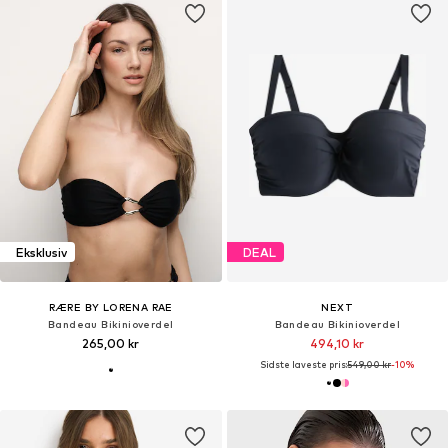
Eksklusiv
DEAL
RÆRE BY LORENA RAE
NEXT
Bandeau Bikinioverdel
Bandeau Bikinioverdel
265,00 kr
494,10 kr
Sidste laveste pris:
549,00 kr
-10%