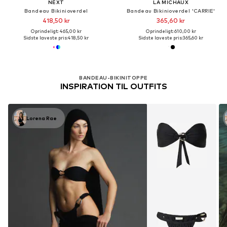
NEXT
LA MICHAUX
Bandeau Bikinioverdel
Bandeau Bikinioverdel 'CARRIE'
418,50 kr
365,60 kr
Oprindeligt: 465,00 kr
Oprindeligt: 610,00 kr
Sidste laveste pris:
418,50 kr
Sidste laveste pris:
365,60 kr
BANDEAU-BIKINITOPPE
INSPIRATION TIL OUTFITS
Lorena Rae