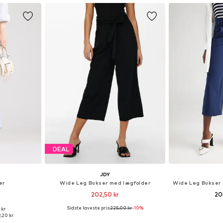
DEAL
JDY
er
Wide Leg Bukser med lægfolder
202,50 kr
20
Sidste laveste pris:
225,00 kr
-10%
 kr
 38, 40, 42, 44
Tilgængelige størrelser: 34, 36, 38, 40, 42
Tilgængelige større
,20 kr