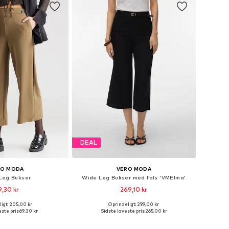
DEAL
RO MODA
VERO MODA
Leg Bukser
Wide Leg Bukser med fals 'VMElma'
9,30 kr
269,10 kr
igt: 205,00 kr
Oprindeligt: 299,00 kr
Tilgængelige størrelser: 34 x 34, 36 x 34, 38 x 32, 38 x 34, 40 x 34
Tilgængelige størrelser: 34 x 32, 36 x 32, 38 x 32, 40 x 32, 42 x 32
ste pris:
69,30 kr
Sidste laveste pris:
265,00 kr
 indkøbskurv
Føj til indkøbskurv