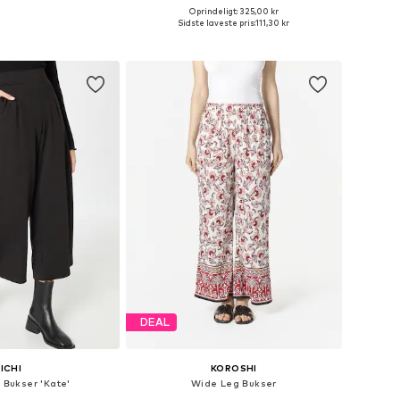
Oprindeligt: 325,00 kr
lser: 34, 36, 38, 40, 42
Tilgængelige størrelser: 34, 36, 38, 40, 42, 44
Sidste laveste pris:
111,30 kr
 indkøbskurv
Føj til indkøbskurv
DEAL
ICHI
KOROSHI
 Bukser 'Kate'
Wide Leg Bukser