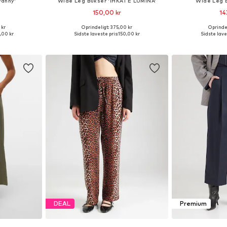
Fanny'
Wide Leg Bukser 'IHKATE LUMINA'
Wide Leg B
150,00 kr
14
 kr
Oprindeligt: 375,00 kr
Oprindel
 36, 40, 42
Tilgængelige størrelser: 36, 38, 42
Tilgængelige 
,00 kr
Sidste laveste pris:
150,00 kr
Sidste lave
kurv
Føj til indkøbskurv
Føj til
DEAL
Premium