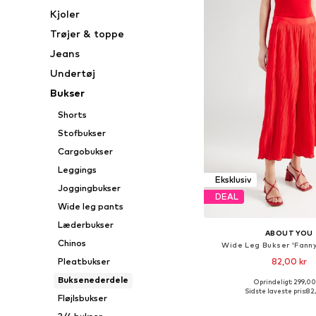
Kjoler
Trøjer & toppe
Jeans
Undertøj
Bukser
Shorts
Stofbukser
Cargobukser
Leggings
Eksklusiv
Joggingbukser
DEAL
Wide leg pants
Læderbukser
ABOUT YOU
Chinos
Wide Leg Bukser 'Fanny
82,00 kr
Pleatbukser
Buksenederdele
Oprindeligt: 299,00
Tilgængelige størrelser: 3
Sidste laveste pris:
82
Fløjlsbukser
Føj til indkøbs