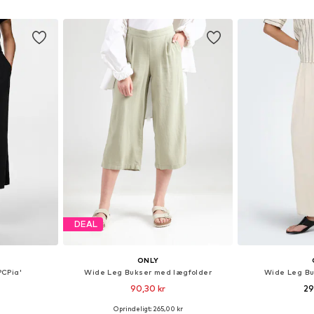
kurv
Føj til indkøbskurv
Føj til
DEAL
ONLY
PCPia'
Wide Leg Bukser med lægfolder
Wide Leg Bu
90,30 kr
29
Oprindeligt: 265,00 kr
 34, 36, 38
Tilgængelige størrelser: 34, 36, 38, 40, 42