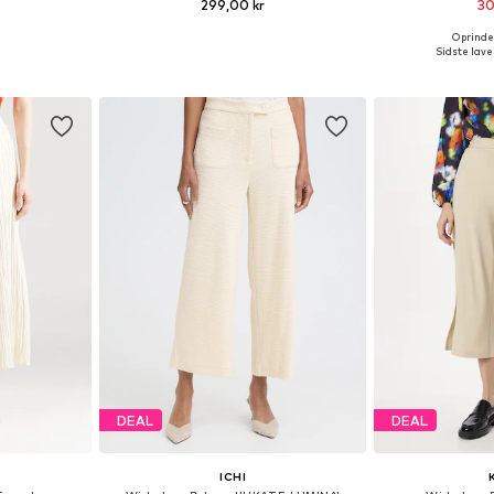
299,00 kr
30
+
3
Oprindel
Tilgængelige størrelser: 34, 36, 38, 40, 42, 44
Tilgængelige størrelser: 34, 36, 38, 40, 42, 44
Sidste laves
kurv
Føj til indkøbskurv
Føj til
DEAL
DEAL
ICHI