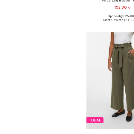
Wide Leg Bukser '
105,00 kr
Oprindeligt: 299,00
Tilgængelige størrelser:
Sidste laveste pris:
105
Føj til indkøbs
DEAL