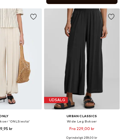
 indkøbskurv
UDSALG
ONLY
URBAN CLASSICS
kser 'ONLSiesta'
Wide Leg Bukser
9,95 kr
Fra 229,00 kr
+
5
Oprindeligt: 259,00 kr
Tilgængelige størrelser: 34 x 32, 36 x 32, 38 x 32, 40 x 32, 42 x 32, 44 x 32
Fås i mange størrelser