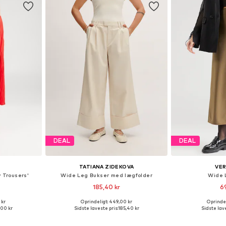
DEAL
DEAL
TATIANA ZIDEKOVA
VE
 Trousers'
Wide Leg Bukser med lægfolder
Wide 
185,40 kr
6
 kr
Oprindeligt: 449,00 kr
Oprindel
6, 40, 42, 44
Tilgængelige størrelser: 34, 36, 38, 40, 42
,00 kr
Sidste laveste pris:
185,40 kr
Sidste lave
kurv
Føj til indkøbskurv
Føj til