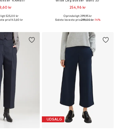
ukser 'KAMalli'
Wide Leg Bukser 'Banu 33'
3,60 kr
254,96 kr
+
5
igt: 525,00 kr
Oprindeligt: 299,95 kr
størrelser: 38, 40
Tilgængelige størrelser: 34, 36, 38, 40, 42, 44
ste pris:
143,60 kr
Sidste laveste pris:
299,00 kr
-14%
 indkøbskurv
Føj til indkøbskurv
UDSALG