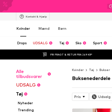
Kontakt & Hjælp
Kvinder
Mænd
Børn
Drops
UDSALG
Tøj
Sko
Sport
FRI FRAGT & RETUR FRA 249 KR*
Kvinder
Tøj
Bukser
Alle
tilbudsvarer
Buksenederdele
UDSALG
Tøj
Pris
Udsalg
Nyheder
Trending