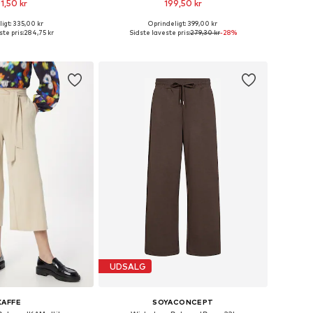
1,50 kr
199,50 kr
+
26
igt: 335,00 kr
Oprindeligt: 399,00 kr
Tilgængelige størrelser: 34, 36, 38, 40, 42, 44
Tilgængelige størrelser: 34, 36, 38, 40
te pris:
284,75 kr
Sidste laveste pris:
279,30 kr
-28%
 indkøbskurv
Føj til indkøbskurv
UDSALG
KAFFE
SOYACONCEPT