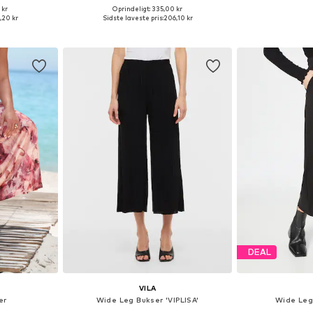
+
3
 kr
Oprindeligt: 335,00 kr
Tilgængelige størrelser: 34 Normale størrelser, 38, 40, 42, 46
Tilgængelige størrelser: 34 x 32, 36 x 32, 38 x 32, 40 x 32, 42 x 32
Tilgængelige større
,20 kr
Sidste laveste pris:
206,10 kr
kurv
Føj til indkøbskurv
Føj til
DEAL
VILA
er
Wide Leg Bukser 'VIPLISA'
Wide Leg