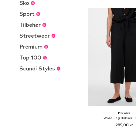
Føj til indkøbs
Sko
Sport
Tilbehør
Streetwear
Premium
Top 100
Scandi Styles
PIECES
Wide Leg Bukser '
285,00 kr
+
3
Tilgængelige størrelser: