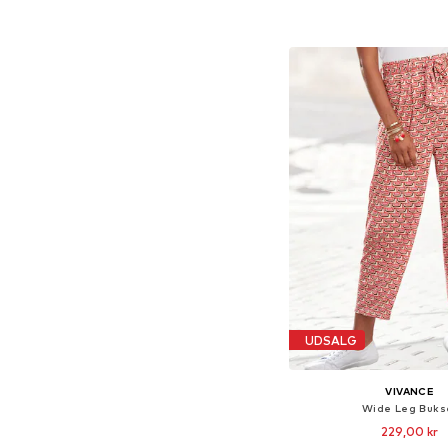
Føj til indkøbs
UDSALG
VIVANCE
Wide Leg Buks
229,00 kr