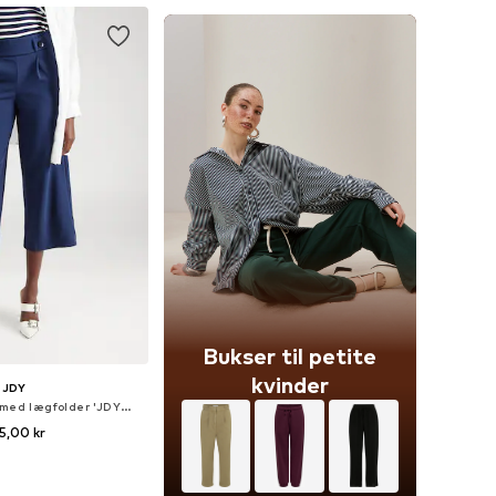
Bukser til petite
kvinder
JDY
Wide Leg Bukser med lægfolder 'JDYGeggo'
5,00 kr
lser: 34, 36, 38, 40, 42