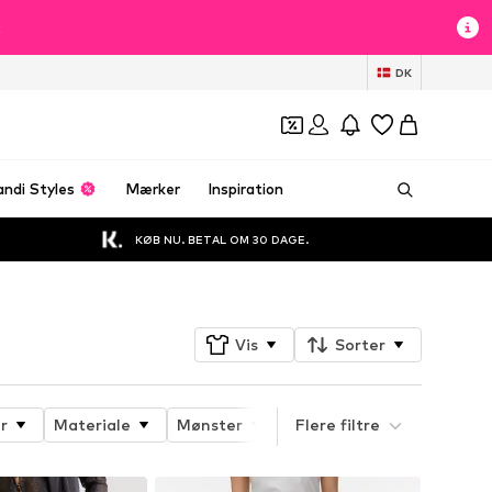
t
DK
andi Styles
Mærker
Inspiration
KØB NU. BETAL OM 30 DAGE.
Vis
Sorter
r
Materiale
Mønster
Produktets egenskaber
Flere filtre