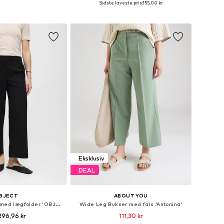
Sidste laveste pris:
155,00 kr
 indkøbskurv
Føj til indkøbskurv
Eksklusiv
DEAL
BJECT
ABOUT YOU
Wide Leg Bukser med lægfolder 'OBJLisa'
Wide Leg Bukser med fals 'Antonina'
296,96 kr
111,30 kr