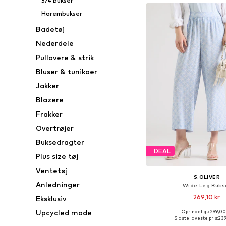
3/4 bukser
Harembukser
Badetøj
Nederdele
Pullovere & strik
Bluser & tunikaer
Jakker
Blazere
Frakker
Overtrøjer
Buksedragter
DEAL
Plus size tøj
Ventetøj
S.OLIVER
Anledninger
Wide Leg Buks
269,10 kr
Eksklusiv
Upcycled mode
Oprindeligt: 299,00
Tilgængelige størrelser: 36,
Sidste laveste pris:
239