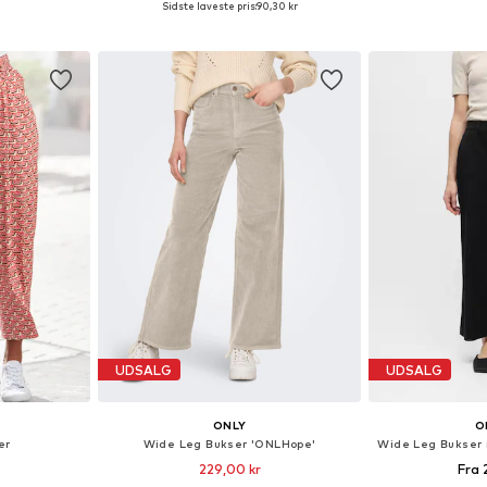
Sidste laveste pris:
90,30 kr
kurv
Føj til indkøbskurv
Føj til
UDSALG
UDSALG
ONLY
O
er
Wide Leg Bukser 'ONLHope'
229,00 kr
Fra 