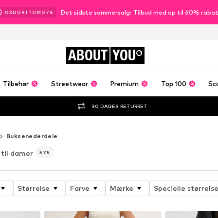
Det sidste sommersalg: Tilbud med op til 60% raba
03
D
09
T
10
M
04
S
ABOUT
YOU
Tilbehør
Streetwear
Premium
Top 100
Sc
30 DAGES RETURRET
Buksenederdele
til damer
575
Størrelse
Farve
Mærke
Specielle størrelse