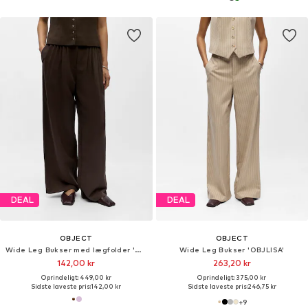
DEAL
DEAL
OBJECT
OBJECT
Wide Leg Bukser med lægfolder 'OBJMolly'
Wide Leg Bukser 'OBJLISA'
142,00 kr
263,20 kr
Oprindeligt: 449,00 kr
Oprindeligt: 375,00 kr
Sidste laveste pris:
142,00 kr
Sidste laveste pris:
246,75 kr
+
9