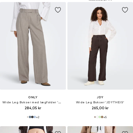
ONLY
JDY
Wide Leg Bukser med lægfolder 'ONLLinda'
Wide Leg Bukser 'JDYTHEIS'
284,05 kr
265,00 kr
+
2
+
5