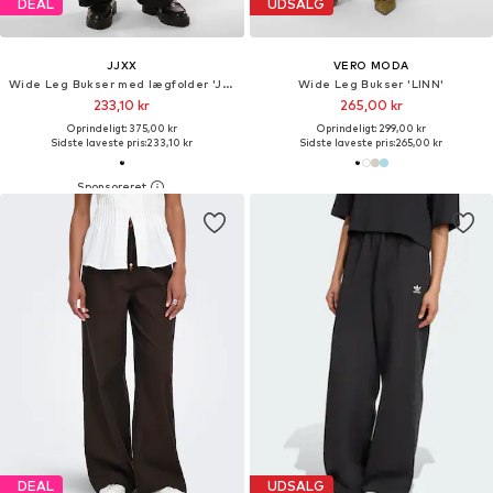
DEAL
UDSALG
JJXX
VERO MODA
Wide Leg Bukser med lægfolder 'JXEllis'
Wide Leg Bukser 'LINN'
233,10 kr
265,00 kr
Oprindeligt: 375,00 kr
Oprindeligt: 299,00 kr
Sidste laveste pris:
233,10 kr
Sidste laveste pris:
265,00 kr
DEAL
UDSALG