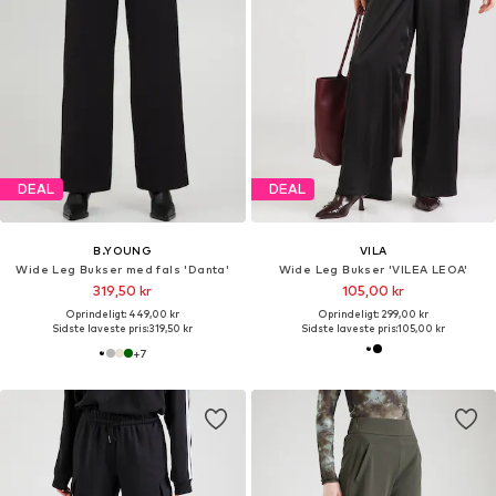
DEAL
DEAL
B.YOUNG
VILA
Wide Leg Bukser med fals 'Danta'
Wide Leg Bukser 'VILEA LEOA'
319,50 kr
105,00 kr
Oprindeligt: 449,00 kr
Oprindeligt: 299,00 kr
Sidste laveste pris:
319,50 kr
Sidste laveste pris:
105,00 kr
+
7