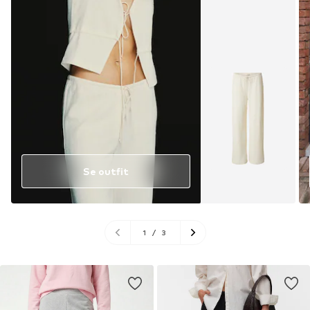
Se outfit
1
/
3