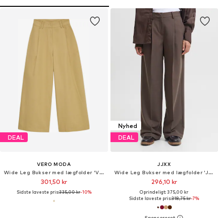
Nyhed
DEAL
DEAL
VERO MODA
JJXX
Wide Leg Bukser med lægfolder 'VMNova'
Wide Leg Bukser med lægfolder 'JXELLIS'
301,50 kr
296,10 kr
Sidste laveste pris:
335,00 kr
-10%
Oprindeligt: 375,00 kr
Sidste laveste pris:
318,75 kr
-7%