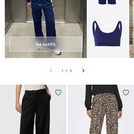
Se outfit
1
/
3