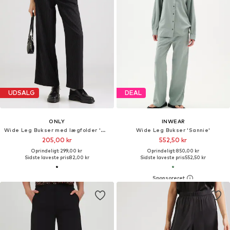
UDSALG
DEAL
ONLY
INWEAR
Wide Leg Bukser med lægfolder 'ONLREINA'
Wide Leg Bukser 'Sannie'
205,00 kr
552,50 kr
Oprindeligt: 299,00 kr
Oprindeligt: 850,00 kr
Sidste laveste pris:
82,00 kr
Sidste laveste pris:
552,50 kr