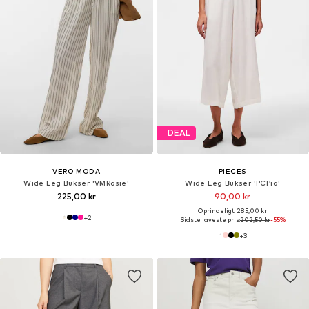
DEAL
VERO MODA
PIECES
Wide Leg Bukser 'VMRosie'
Wide Leg Bukser 'PCPia'
225,00 kr
90,00 kr
Oprindeligt: 285,00 kr
+
2
Sidste laveste pris:
202,50 kr
-55%
+
3