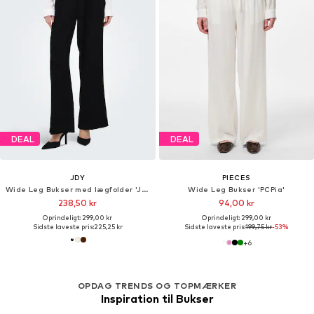
DEAL
DEAL
JDY
PIECES
Wide Leg Bukser med lægfolder 'JDYRiver'
Wide Leg Bukser 'PCPia'
238,50 kr
94,00 kr
Oprindeligt: 299,00 kr
Oprindeligt: 299,00 kr
Sidste laveste pris:
225,25 kr
Sidste laveste pris:
199,75 kr
-53%
+
6
OPDAG TRENDS OG TOPMÆRKER
Inspiration til Bukser