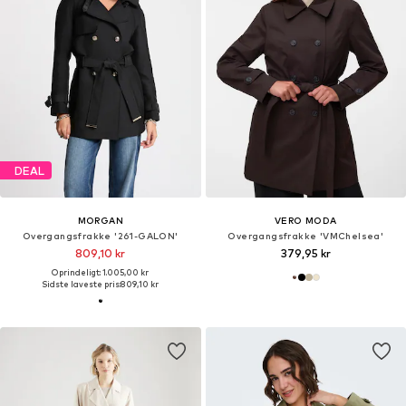
DEAL
MORGAN
VERO MODA
Overgangsfrakke '261-GALON'
Overgangsfrakke 'VMChelsea'
809,10 kr
379,95 kr
Oprindeligt: 1.005,00 kr
Sidste laveste pris:
809,10 kr