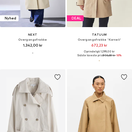
Nyhed
DEAL
NEXT
TATUUM
Overgangsfrakke
Overgangsfrakke 'Korneli'
1.342,00 kr
672,23 kr
Oprindeligt: 1.299,00 kr
Sidste laveste pris:
806,68 kr
-16%