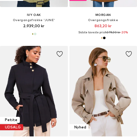
IVY OAK
MORGAN
Overgangsfrakke 'JUNE'
Overgangsfrakke
2.939,00 kr
863,20 kr
Sidste laveste pris:
1.079,00 kr
-20%
Petite
UDSALG
Nyhed