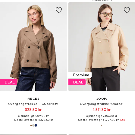
Premium
DEAL
DEAL
PIECES
JOOP!
Overgangsfrakke 'PCScarlett'
Overgangsfrakke 'Ohana'
328,50 kr
1.511,30 kr
Oprindeligt: 409,00 kr
Oprindeligt: 2.159,00 kr
Sidste laveste pris:
328,50 kr
Sidste laveste pris:
1.727,20 kr
-12%