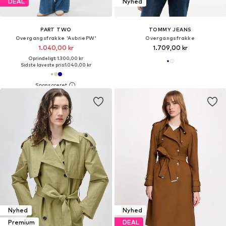
DEAL
Nyhed
PART TWO
TOMMY JEANS
Overgangsfrakke 'AubriePW'
Overgangsfrakke
1.040,00 kr
1.709,00 kr
Oprindeligt: 1.300,00 kr
Sidste laveste pris:
1.040,00 kr
Nyhed
Nyhed
Premium
DEAL