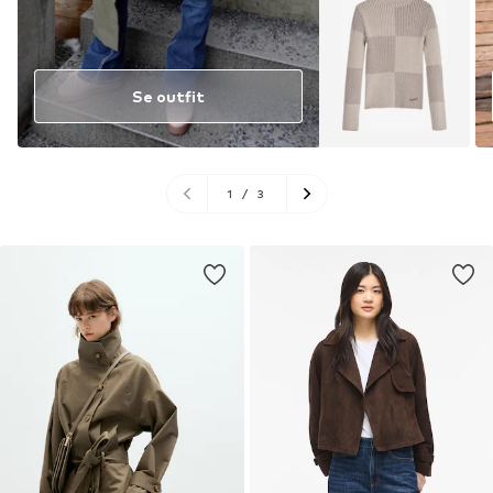
Se outfit
1
/
3