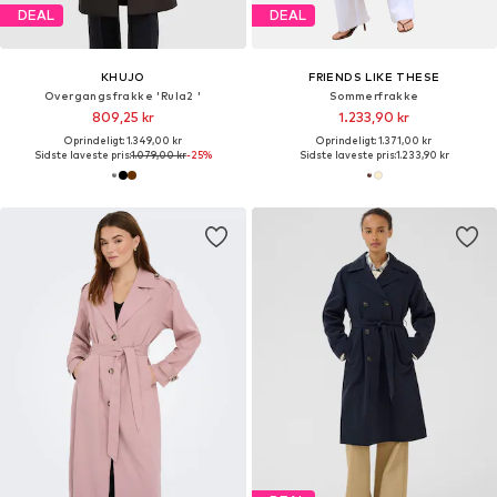
DEAL
DEAL
KHUJO
FRIENDS LIKE THESE
Overgangsfrakke 'Rula2 '
Sommerfrakke
809,25 kr
1.233,90 kr
Oprindeligt: 1.349,00 kr
Oprindeligt: 1.371,00 kr
Sidste laveste pris:
1.079,00 kr
-25%
Sidste laveste pris:
1.233,90 kr