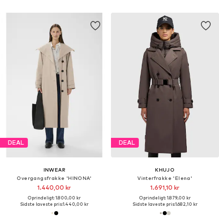
DEAL
DEAL
INWEAR
KHUJO
Overgangsfrakke 'HINONA'
Vinterfrakke 'Elena'
1.440,00 kr
1.691,10 kr
Oprindeligt: 1.800,00 kr
Oprindeligt: 1.879,00 kr
Sidste laveste pris:
1.440,00 kr
Sidste laveste pris:
1.682,10 kr