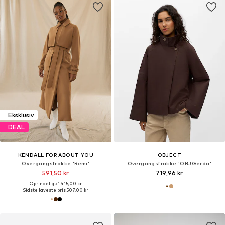
Eksklusiv
DEAL
KENDALL FOR ABOUT YOU
OBJECT
Overgangsfrakke 'Remi'
Overgangsfrakke 'OBJGerda'
591,50 kr
719,96 kr
Oprindeligt: 1.415,00 kr
Sidste laveste pris:
507,00 kr