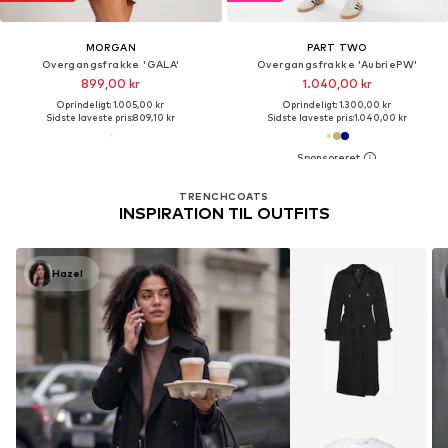
MORGAN
PART TWO
Overgangsfrakke 'GALA'
Overgangsfrakke 'AubriePW'
899,00 kr
1.040,00 kr
Oprindeligt: 1.005,00 kr
Oprindeligt: 1.300,00 kr
Sidste laveste pris:
809,10 kr
Sidste laveste pris:
1.040,00 kr
TRENCHCOATS
INSPIRATION TIL OUTFITS
Hazel