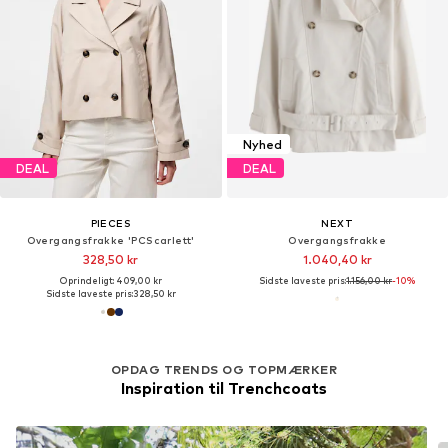
Nyhed
DEAL
DEAL
PIECES
NEXT
Overgangsfrakke 'PCScarlett'
Overgangsfrakke
328,50 kr
1.040,40 kr
Oprindeligt: 409,00 kr
Sidste laveste pris:
1.156,00 kr
-10%
Sidste laveste pris:
328,50 kr
OPDAG TRENDS OG TOPMÆRKER
Inspiration til Trenchcoats