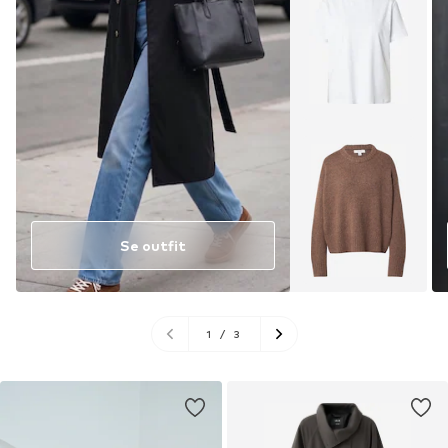
Se outfit
1
/
3