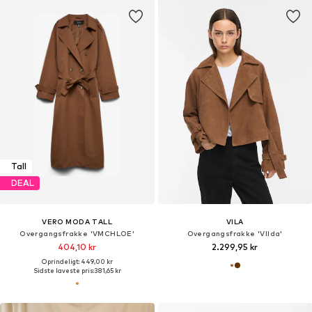
Tall
DEAL
VERO MODA TALL
VILA
Overgangsfrakke 'VMCHLOE'
Overgangsfrakke 'VIIda'
404,10 kr
2.299,95 kr
Oprindeligt: 449,00 kr
Sidste laveste pris:
381,65 kr