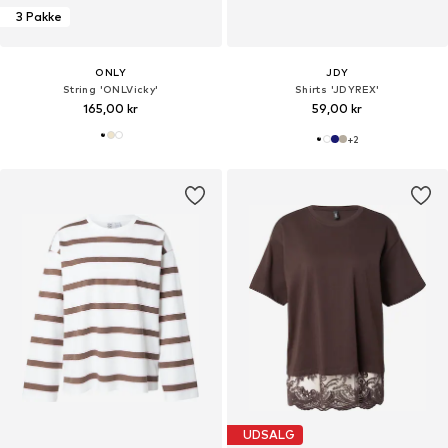
3 Pakke
ONLY
JDY
String 'ONLVicky'
Shirts 'JDYREX'
165,00 kr
59,00 kr
+
2
UDSALG