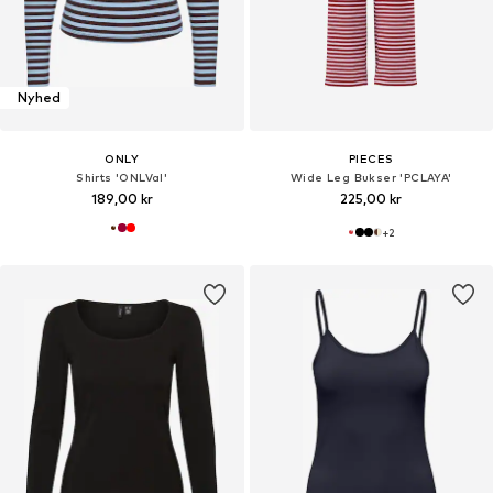
Nyhed
ONLY
PIECES
Shirts 'ONLVal'
Wide Leg Bukser 'PCLAYA'
189,00 kr
225,00 kr
+
2