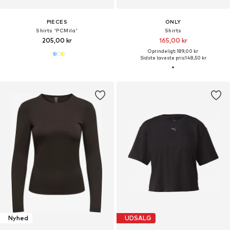
PIECES
ONLY
Shirts 'PCMila'
Shirts
205,00 kr
165,00 kr
Oprindeligt: 189,00 kr
Sidste laveste pris:
148,50 kr
Nyhed
UDSALG