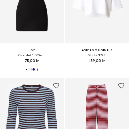
JDY
ADIDAS ORIGINALS
Overdel 'JDYAva'
Shirts 'ESS'
75,00 kr
189,00 kr
+
3