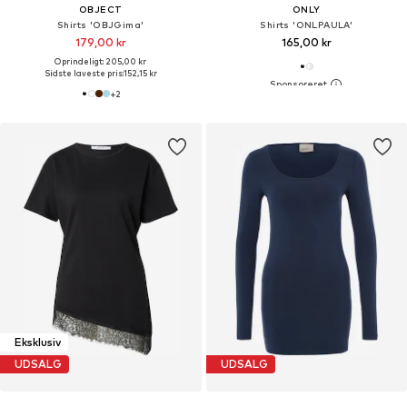
OBJECT
ONLY
Shirts 'OBJGima'
Shirts 'ONLPAULA'
179,00 kr
165,00 kr
Oprindeligt: 205,00 kr
Sidste laveste pris:
152,15 kr
+
2
Eksklusiv
UDSALG
UDSALG