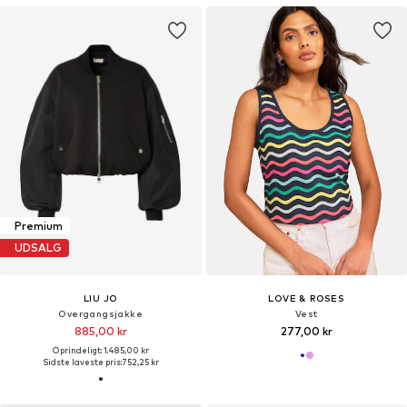
Premium
UDSALG
LIU JO
LOVE & ROSES
Overgangsjakke
Vest
885,00 kr
277,00 kr
Oprindeligt: 1.485,00 kr
Sidste laveste pris:
752,25 kr