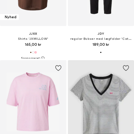
Nyhed
JJXX
JDY
Shirts 'JXMILLOW'
regular Bukser med lægfolder 'Catia'
165,00 kr
189,00 kr