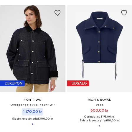
KUPON
UDSALG
PART TWO
RICH & ROYAL
Overgangsjakke 'YdunPW '
Vest
600,00 kr
1.170,00 kr
Oprindeligt: 1.199,00 kr
Sidste laveste pris:
1.300,00 kr
Sidste laveste pris:
480,00 kr