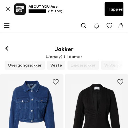
ABOUT YOU App
Til appen
(152.700)
Jakker
(Jersey) til damer
Overgangsjakker
Veste
Læderjakker
Vinterjakke