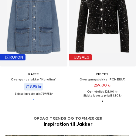
KUPON
UDSALG
KAFFE
PIECES
Overgangsjakke 'Karolina'
Overgangsjakke 'PCNEISA'
259,00 kr
719,95 kr
Oprindeligt: 525,00 kr
Sidste laveste pris:
799,95 kr
Sidste laveste pris:
181,30 kr
OPDAG TRENDS OG TOPMÆRKER
Inspiration til Jakker