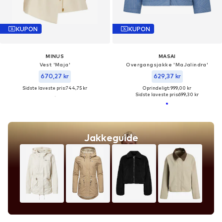
KUPON
KUPON
MINUS
MASAI
Vest 'Maja'
Overgangsjakke 'MaJalindra'
670,27 kr
629,37 kr
Sidste laveste pris:
744,75 kr
Oprindeligt: 999,00 kr
Sidste laveste pris:
699,30 kr
Jakkeguide