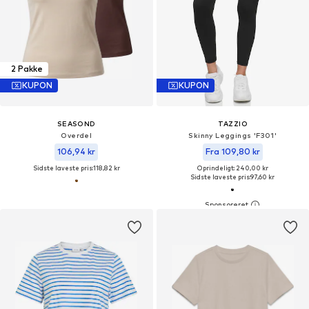
2 Pakke
KUPON
KUPON
SEASOND
TAZZIO
Overdel
Skinny Leggings 'F301'
106,94 kr
Fra 109,80 kr
Sidste laveste pris:
118,82 kr
Oprindeligt: 240,00 kr
Sidste laveste pris:
97,60 kr