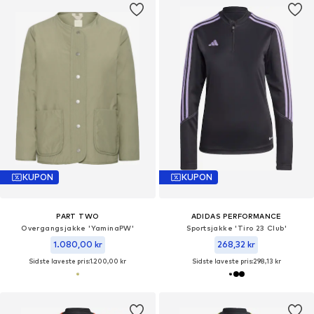
KUPON
KUPON
PART TWO
ADIDAS PERFORMANCE
Overgangsjakke 'YaminaPW'
Sportsjakke 'Tiro 23 Club'
1.080,00 kr
268,32 kr
Sidste laveste pris:
1.200,00 kr
Sidste laveste pris:
298,13 kr