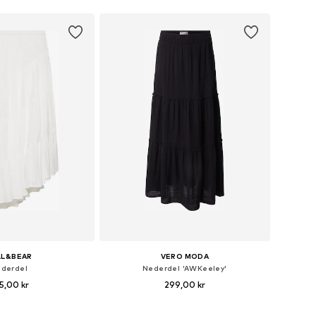
 indkøbskurv
Føj til indkøbskurv
LL&BEAR
VERO MODA
derdel
Nederdel 'AWKeeley'
5,00 kr
299,00 kr
ørrelser: 36, 38, 40
Tilgængelige størrelser: 34, 36, 38, 40