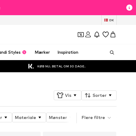
t
DK
andi Styles
Mærker
Inspiration
KØB NU. BETAL OM 30 DAGE.
Vis
Sorter
r
Materiale
Mønster
Produktets egenskaber
Flere filtre