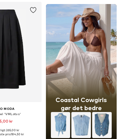
Coastal Cowgirls
gør det bedre
RO MODA
el 'VMLotus'
5,00 kr
igt: 265,00 kr
lser: 34, 36, 38, 40, 42
ste pris:
184,50 kr