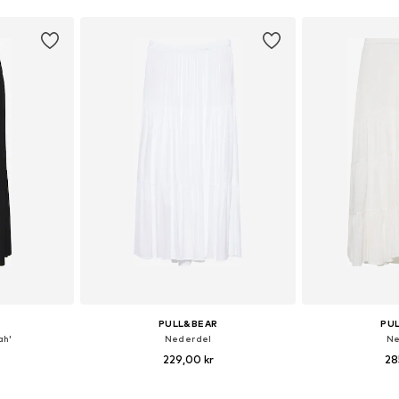
kurv
Føj til indkøbskurv
Føj til
PULL&BEAR
PU
ah'
Nederdel
Ne
229,00 kr
28
lser
Tilgængelige størrelser: 36, 38, 40, 42
Tilgængelige st