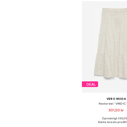
Føj til indkøbs
DEAL
VERO MODA
Nederdel 'VMDIC
301,50 kr
+
2
Oprindeligt: 335,00
Tilgængelige størrelser:
Sidste laveste pris:
284