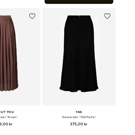
 indkøbskurv
OUT YOU
YAS
del 'Arven'
Nederdel 'YASPella'
9,00 kr
375,00 kr
+
13
lser: 34, 38, 40, 42, 44
Tilgængelige størrelser: 34, 36, 38, 40, 42, 44