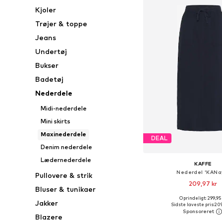
Kjoler
Trøjer & toppe
Jeans
Undertøj
Bukser
Badetøj
Nederdele
Midi-nederdele
Mini skirts
Maxinederdele
DEAL
Denim nederdele
Lædernederdele
KAFFE
Nederdel 'KANa
Pullovere & strik
209,97 kr
Bluser & tunikaer
Oprindeligt: 299,95
Tilgængelige størrelser: 34,
Jakker
Sidste laveste pris:
209
Føj til indkøbs
Blazere