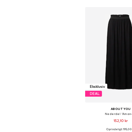
Føj til indkøbs
Eksklusiv
DEAL
ABOUT YOU
Nederdel 'Aman
152,10 kr
Oprindeligt: 195,00
Tilgængelige størrelser: