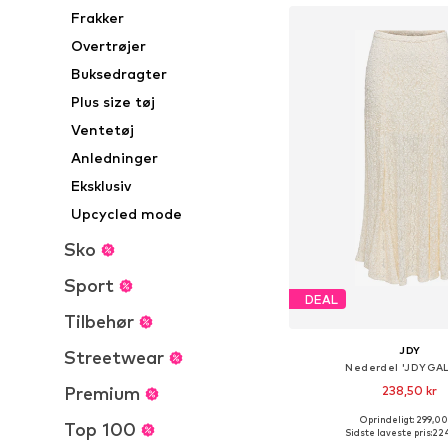
Frakker
Overtrøjer
Buksedragter
Plus size tøj
Ventetøj
Anledninger
Eksklusiv
Upcycled mode
Sko
Sport
DEAL
Tilbehør
JDY
Streetwear
Nederdel 'JDYGA
Premium
238,50 kr
Oprindeligt: 299,00
Top 100
Tilgængelige størrelser: 34,
Sidste laveste pris:
224