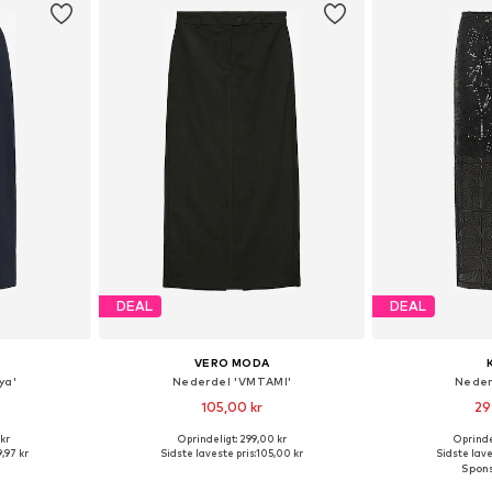
DEAL
DEAL
VERO MODA
ya'
Nederdel 'VMTAMI'
Neder
105,00 kr
29
 kr
Oprindeligt: 299,00 kr
Oprindel
 36, 38, 40, 42
Tilgængelige størrelser: 36, 38, 40, 42
Tilgængelige større
,97 kr
Sidste laveste pris:
105,00 kr
Sidste lave
kurv
Føj til indkøbskurv
Føj til