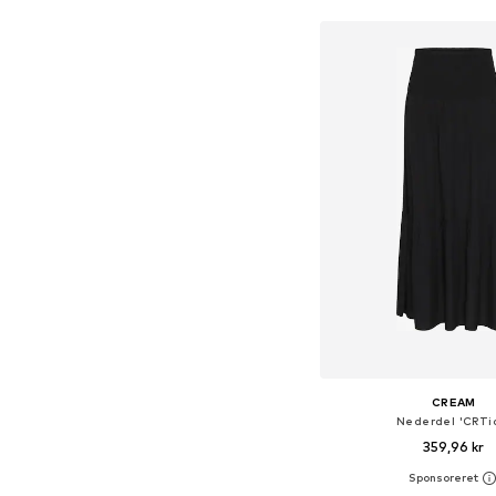
Føj til indkøbs
CREAM
Nederdel 'CRTi
359,96 kr
Fås i mange større