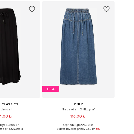
 indkøbskurv
Føj til indkøbskurv
DEAL
 CLASSICS
ONLY
derdel
Nederdel 'ONLLyra'
4,00 kr
116,00 kr
+
2
igt: 459,00 kr
Oprindeligt: 299,00 kr
nge størrelser
Tilgængelige størrelser: 34, 36, 38, 40
te pris:
229,00 kr
Sidste laveste pris:
122,50 kr
-5%