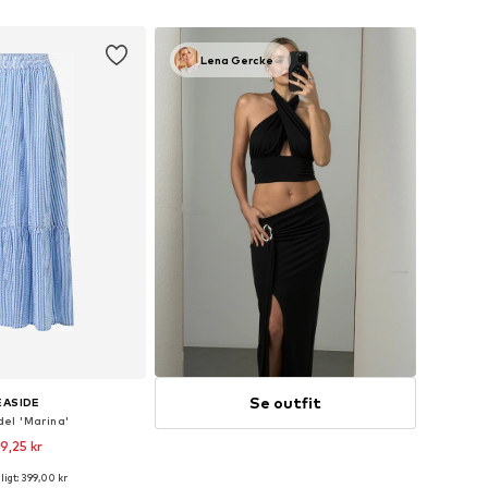
 indkøbskurv
Føj til indkøbskurv
Lena Gercke
Se outfit
EASIDE
el 'Marina'
9,25 kr
igt: 399,00 kr
Tilgængelige størrelser: 36, 38, 40, 42, 44, 46