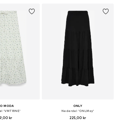
 indkøbskurv
Føj til indkøbskurv
RO MODA
ONLY
l 'VMTRINE'
Nederdel 'ONLMay'
9,00 kr
225,00 kr
ørrelser: 36, 38, 40
Tilgængelige størrelser: 34, 36, 38, 40, 42