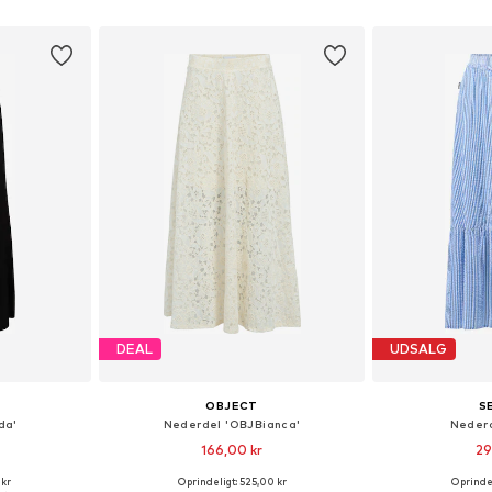
kurv
Føj til indkøbskurv
Føj til
DEAL
UDSALG
OBJECT
S
da'
Nederdel 'OBJBianca'
Nederd
166,00 kr
29
 kr
Oprindeligt: 525,00 kr
Oprindel
 36, 38, 40
Tilgængelige størrelser: 38, 40, 42