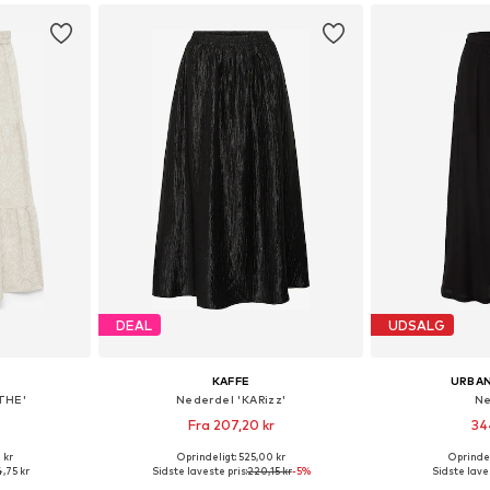
kurv
Føj til indkøbskurv
Føj til
DEAL
UDSALG
KAFFE
URBAN
THE'
Nederdel 'KARizz'
Ne
Fra 207,20 kr
34
 kr
Oprindeligt: 525,00 kr
Oprindel
 36, 38, 40
Tilgængelige størrelser: 34, 36, 38, 40, 42
Fås i ma
,75 kr
Sidste laveste pris:
220,15 kr
-5%
Sidste laves