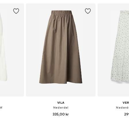
kurv
Føj til indkøbskurv
Føj til
VILA
VE
A'
Nederdel
Nederde
335,00 kr
29
Tilgængelige størrelser: 34, 36, 38, 40, 42, 44
Tilgængelige størrelser: 34, 36, 38, 40, 42, 44
Tilgængelige st