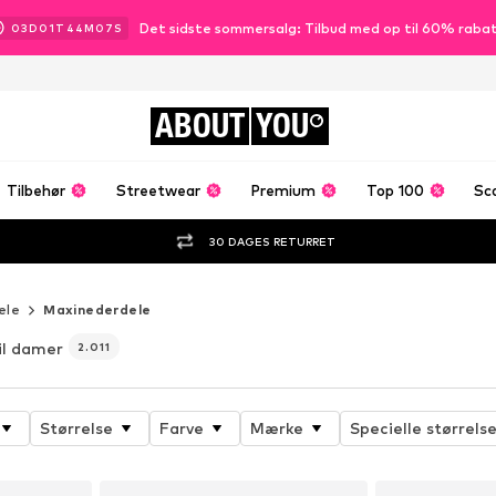
Det sidste sommersalg: Tilbud med op til 60% raba
03
D
01
T
44
M
05
S
ABOUT
YOU
Tilbehør
Streetwear
Premium
Top 100
Sc
30 DAGES RETURRET
ele
Maxinederdele
il damer
2.011
Størrelse
Farve
Mærke
Specielle størrelse