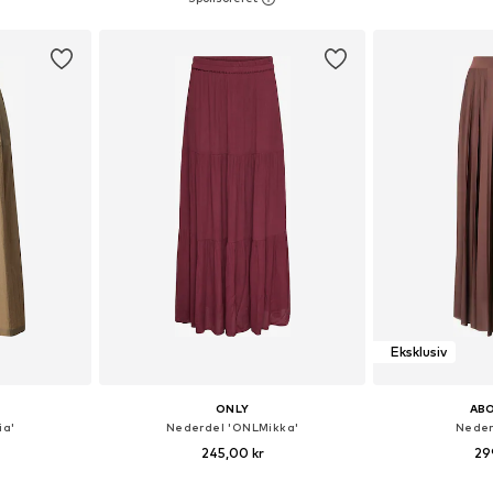
kurv
Føj til indkøbskurv
Føj til
Eksklusiv
ONLY
AB
ia'
Nederdel 'ONLMikka'
Neder
245,00 kr
29
+
1
 36, 38, 40
Tilgængelige størrelser: 36, 38, 40, 42, 44
Tilgængelige større