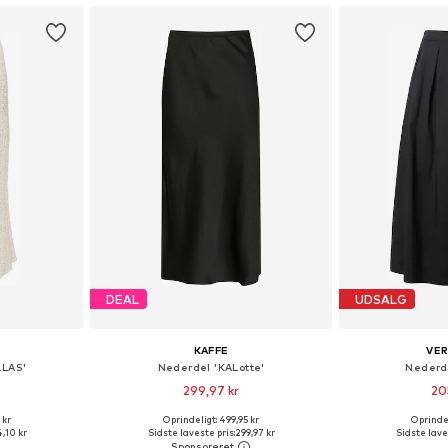
DEAL
UDSALG
KAFFE
VE
LLAS'
Nederdel 'KALotte'
Nederd
299,97 kr
20
+
11
 kr
Oprindeligt: 499,95 kr
Oprindel
 36, 38, 40, 42
Tilgængelige størrelser: 36, 38, 40, 44
Tilgængelige større
,10 kr
Sidste laveste pris:
299,97 kr
Sidste lave