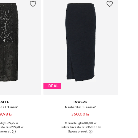
DEAL
KAFFE
INWEAR
del 'Linna'
Nederdel 'Leema'
9,98 kr
360,00 kr
igt: 599,95 kr
Oprindeligt: 600,00 kr
lser: 36, 38, 40, 42, 44
Tilgængelige størrelser: 34, 36, 38, 40
ste pris:
299,98 kr
Sidste laveste pris:
360,00 kr
 indkøbskurv
Føj til indkøbskurv