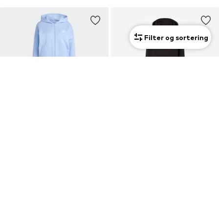
Filter og sortering
DEAL
DEAL
ADIDAS SPORTSWEAR
PUMA
Træningsdragt 'Energize'
Træningsdragt
481,50 kr
418,50 kr
Oprindeligt: 669,00 kr
Oprindeligt: 525,00 kr
Sidste laveste pris:
481,50 kr
Sidste laveste pris:
367,50 kr
+
1