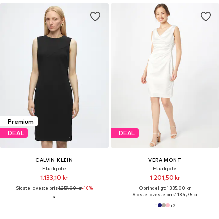
Premium
DEAL
DEAL
CALVIN KLEIN
VERA MONT
Etuikjole
Etuikjole
1.133,10 kr
1.201,50 kr
Sidste laveste pris:
1.259,00 kr
-10%
Oprindeligt: 1.335,00 kr
Sidste laveste pris:
1.134,75 kr
+
2