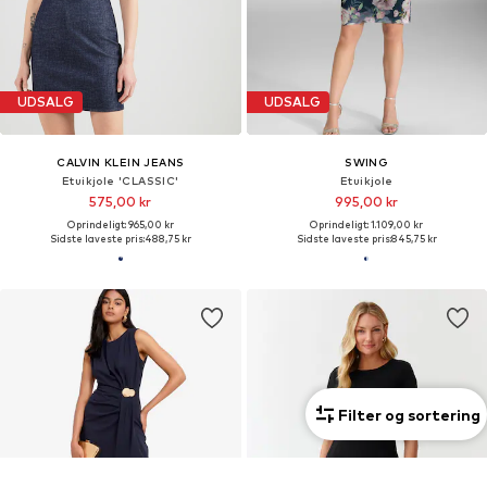
UDSALG
UDSALG
CALVIN KLEIN JEANS
SWING
Etuikjole 'CLASSIC'
Etuikjole
575,00 kr
995,00 kr
Oprindeligt: 965,00 kr
Oprindeligt: 1.109,00 kr
Sidste laveste pris:
488,75 kr
Sidste laveste pris:
845,75 kr
Filter og sortering