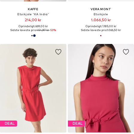
KAFFE
VERA MONT
Etuikjole 'KA India'
Etuikjole
214,00 kr
1.066,50 kr
Oprindeligt: 669,00 kr
Oprindeligt: 1.185,00 kr
Sidste laveste pris:
454,97 kr
-53%
Sidste laveste pris:
1.066,50 kr
DEAL
DEAL