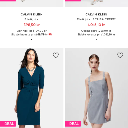
CALVIN KLEIN
CALVIN KLEIN
Etuikjole
Etuikjole 'SCUBA CREPE'
598,50 kr
1.016,10 kr
Oprindeligt: 1.109,00 kr
Oprindeligt: 1.259,00 kr
Sidste laveste pris:
658,75 kr
-9%
Sidste laveste pris:
1.016,10 kr
DEAL
DEAL