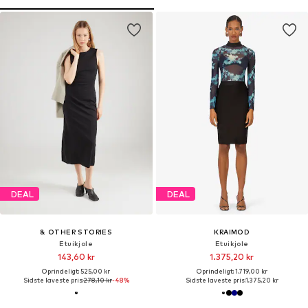
DEAL
DEAL
& OTHER STORIES
KRAIMOD
Etuikjole
Etuikjole
143,60 kr
1.375,20 kr
Oprindeligt: 525,00 kr
Oprindeligt: 1.719,00 kr
Sidste laveste pris:
278,10 kr
-48%
Sidste laveste pris:
1.375,20 kr