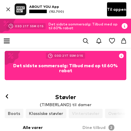
ABOUT YOU App
Til appen
(152.700)
Det sidste sommersalg: Tilbud med op
03
D
21
T
54
M
59
S
til 60% rabat
03
D
21
T
54
M
59
S
Det sidste sommersalg: Tilbud med op til 60%
rabat
Støvler
(TIMBERLAND) til damer
Boots
Klassiske støvler
Vinterstøvler
Overknees
Alle varer
Dine tilbud
2