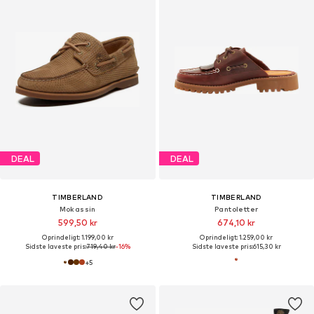
DEAL
DEAL
TIMBERLAND
TIMBERLAND
Mokassin
Pantoletter
599,50 kr
674,10 kr
Oprindeligt: 1.199,00 kr
Oprindeligt: 1.259,00 kr
Sidste laveste pris:
719,40 kr
-16%
Sidste laveste pris:
615,30 kr
+
5