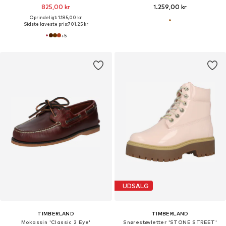
825,00 kr
1.259,00 kr
Oprindeligt: 1.185,00 kr
Sidste laveste pris:
701,25 kr
+
5
UDSALG
TIMBERLAND
TIMBERLAND
Mokassin 'Classic 2 Eye'
Snørestøvletter 'STONE STREET'