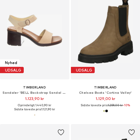
Nyhed
UDSALG
UDSALG
TIMBERLAND
TIMBERLAND
Sandaler 'BELL Backstrap Sandal LT Beige Suede'
Chelsea Boots 'Cortina Valley'
1.123,90 kr
1.129,00 kr
Oprindeligt: 1.440,90 kr
Sidste laveste pris:
1.259,00 kr
-10%
Sidste laveste pris:
1.121,90 kr