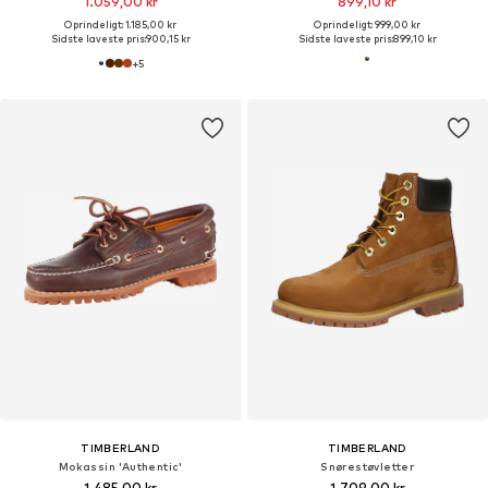
1.059,00 kr
899,10 kr
Oprindeligt: 1.185,00 kr
Oprindeligt: 999,00 kr
Sidste laveste pris:
900,15 kr
Sidste laveste pris:
899,10 kr
+
5
TIMBERLAND
TIMBERLAND
Mokassin 'Authentic'
Snørestøvletter
1.485,00 kr
1.709,00 kr