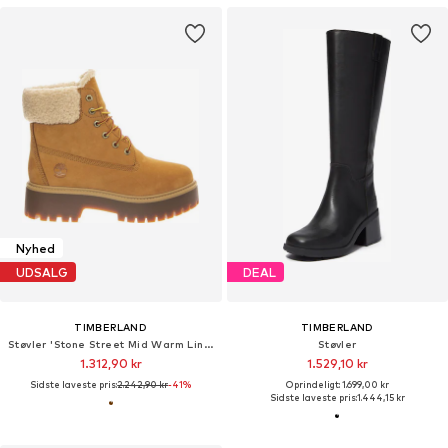
Nyhed
UDSALG
DEAL
TIMBERLAND
TIMBERLAND
Støvler 'Stone Street Mid Warm Lined Waterproof Boot -- Women's Warm-Lined Waterproof Mid Boots Wheat Nubuck'
Støvler
1.312,90 kr
1.529,10 kr
Sidste laveste pris:
2.242,90 kr
-41%
Oprindeligt: 1.699,00 kr
Sidste laveste pris:
1.444,15 kr