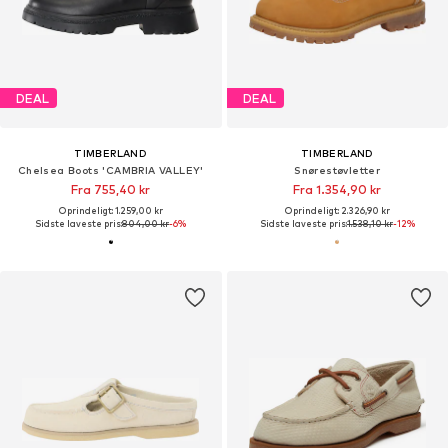
DEAL
DEAL
TIMBERLAND
TIMBERLAND
Chelsea Boots 'CAMBRIA VALLEY'
Snørestøvletter
Fra 755,40 kr
Fra 1.354,90 kr
Oprindeligt: 1.259,00 kr
Oprindeligt: 2.326,90 kr
Sidste laveste pris:
804,00 kr
-6%
Sidste laveste pris:
1.538,10 kr
-12%