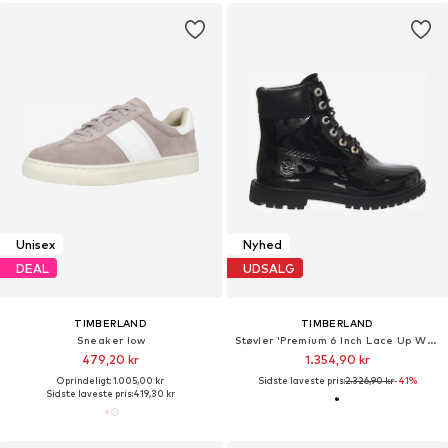
Unisex
Nyhed
DEAL
UDSALG
TIMBERLAND
TIMBERLAND
Sneaker low
Støvler 'Premium 6 Inch Lace Up Waterproof Boot -- Women's Black Patent Leather'
479,20 kr
1.354,90 kr
Oprindeligt: 1.005,00 kr
Sidste laveste pris:
2.326,90 kr
-41%
Sidste laveste pris:
419,30 kr