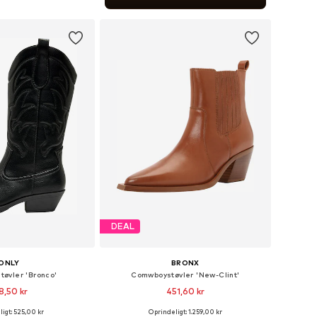
 indkøbskurv
DEAL
ONLY
BRONX
øvler 'Bronco'
Comwboystøvler 'New-Clint'
8,50 kr
451,60 kr
igt: 525,00 kr
Oprindeligt: 1.259,00 kr
Tilgængelige størrelser: 36, 37, 38, 39, 40, 41
Tilgængelige størrelser: 37, 41