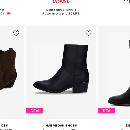
1.869,15 kr
1.4
0 kr
Oprindeligt: 2.199,00 kr
lser
Fås i mange størrelser
Fås i ma
10 kr
-11%
Sidste laveste pris:
1.308,15 kr
kurv
Føj til indkøbskurv
Føj til
DEAL
DEAL
HOES
NAE VEGAN SHOES
D