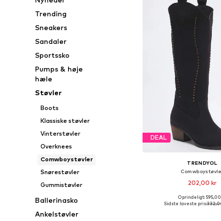
Trending
Sneakers
Sandaler
Sportssko
Pumps & høje
hæle
Støvler
Boots
Klassiske støvler
Vinterstøvler
DEAL
Overknees
Comwboystøvler
TRENDYOL
Comwboystøvle
Snørestøvler
202,00 kr
Gummistøvler
Oprindeligt: 595,00
Ballerinasko
Tilgængelige størrelser: 36
Sidste laveste pris:
332,0
Føj til indkøbs
Ankelstøvler