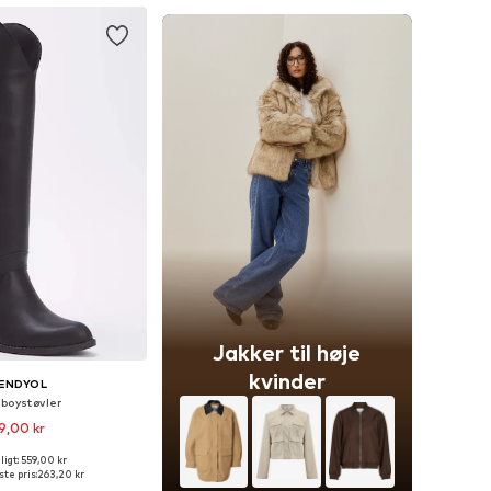
Jakker til høje
kvinder
ENDYOL
oystøvler
9,00 kr
igt: 559,00 kr
lser: 36, 37, 38, 39, 40
te pris:
263,20 kr