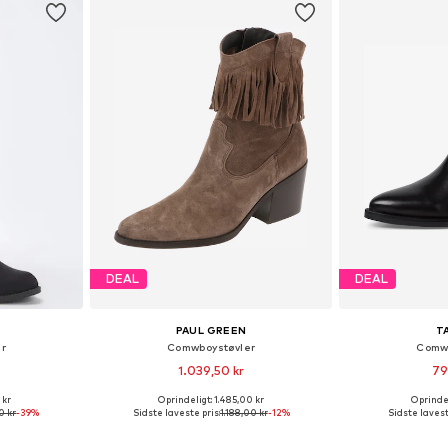
DEAL
DEAL
PAUL GREEN
T
r
Comwboystøvler
Comwb
1.039,50 kr
79
 kr
Oprindeligt: 1.485,00 kr
Oprindel
, 37, 38, 39
Fås i mange størrelser
0 kr
-39%
Sidste laveste pris:
1.188,00 kr
-12%
Sidste lavest
kurv
Føj til indkøbskurv
Føj til