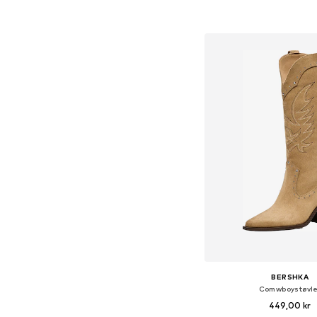
Føj til indkøbs
BERSHKA
Comwboystøvle
449,00 kr