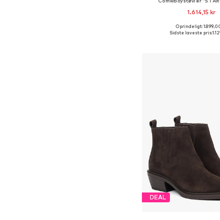
Comwboystøvler 'STAR
1.614,15 kr
Oprindeligt: 1.899,0
Fås i mange større
Sidste laveste pris:
1.12
Føj til indkøbs
DEAL