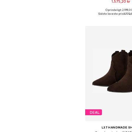
1.575,20 kr
Oprindeligt: 2.199,0
Fås i mange større
Sidste laveste pris:
1.772,
Føj til indkøbs
DEAL
L37 HANDMADE S