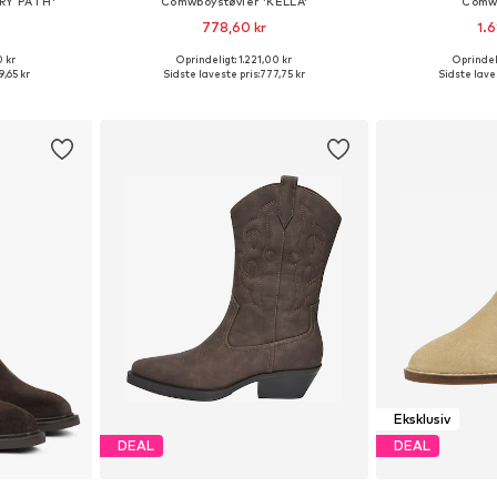
RY PATH'
Comwboystøvler 'KELLA'
Comwb
778,60 kr
1.6
0 kr
Oprindeligt: 1.221,00 kr
Oprindeli
lser
Tilgængelige størrelser: 37, 38, 39, 40, 41, 42
Tilgængelige større
9,65 kr
Sidste laveste pris:
777,75 kr
Sidste laves
kurv
Føj til indkøbskurv
Føj til
Eksklusiv
DEAL
DEAL