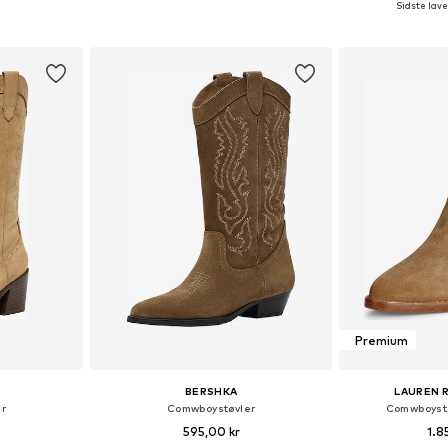
Sidste lave
kurv
Føj til indkøbskurv
Føj til
Premium
BERSHKA
LAUREN 
r
Comwboystøvler
Comwboyst
595,00 kr
1.8