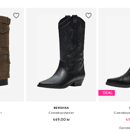
kurv
Føj til indkøbskurv
Føj til
DEAL
BERSHKA
r
Comwboystøvler
Comwboyst
449,00 kr
41
Oprindel
Tilgængelige størrelser: 36, 37, 38, 39, 40, 41
Tilgængelige størrelser: 36, 37, 38, 39, 40, 41