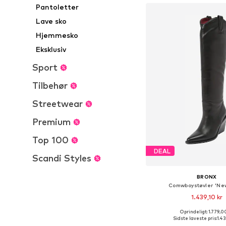
Pantoletter
Lave sko
Hjemmesko
Eksklusiv
Sport
Tilbehør
Streetwear
Premium
Top 100
DEAL
Scandi Styles
BRONX
Comwboystøvler 'Ne
1.439,10 kr
Oprindeligt: 1.779,0
Fås i mange større
Sidste laveste pris:
1.43