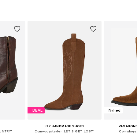
 38, 39, 40, 41
Tilgængelige størrelser: 36, 37, 38, 39, 41
Fås i ma
kurv
Føj til indkøbskurv
Føj til
DEAL
Nyhed
L37 HANDMADE SHOES
VAGABON
OUNTRY'
Comwboystøvler 'LET'S GET LOST'
Comwboyst