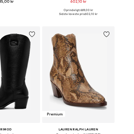
85,00 kr
602,10 kr
Oprindeligt: 669,00 kr
nge størrelser
Tilgængelige størrelser: 37, 38, 39, 40, 41
Sidste laveste pris:
602,10 kr
 indkøbskurv
Føj til indkøbskurv
Premium
ERIMOD
LAUREN RALPH LAUREN