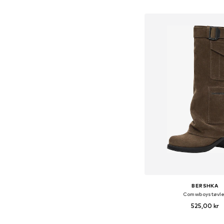
Føj til indkøbs
BERSHKA
Comwboystøvle
525,00 kr