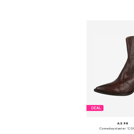
Tilgængelige størrelser: 36,
Føj til indkøbs
DEAL
A.S.98
Comwboystøvler 'C