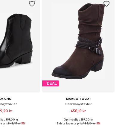
DEAL
AMARIS
MARCO TOZZI
oystøvler
Comwboystøvler
9,20 kr
458,15 kr
igt: 999,00 kr
Oprindeligt: 599,00 kr
Tilgængelige størrelser: 36, 37, 38, 39, 40, 41
Tilgængelige størrelser: 36, 37, 38, 39, 40, 41
e pris:
849,15 kr
-5%
Sidste laveste pris:
485,10 kr
-5%
 indkøbskurv
Føj til indkøbskurv