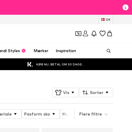
t
DK
andi Styles
Mærker
Inspiration
KØB NU. BETAL OM 30 DAGE.
Vis
Sorter
eriale
Pasform sko
Hæltype
Flere filtre
Hælhøjde
Pl