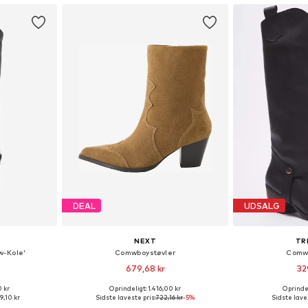
DEAL
UDSALG
NEXT
TR
w-Kole'
Comwboystøvler
Comwb
679,68 kr
32
0 kr
Oprindeligt: 1.416,00 kr
Oprindel
lser
Fås i mange størrelser
Tilgængelige større
9,10 kr
Sidste laveste pris:
722,16 kr
-5%
Sidste laves