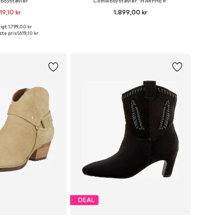
oystøvler
Comwboystøvler 'HARPHER'
19,10 kr
1.899,00 kr
gt: 1.799,00 kr
lser: 36, 37, 38, 39, 40
Fås i mange størrelser
te pris:
1.619,10 kr
 indkøbskurv
Føj til indkøbskurv
DEAL