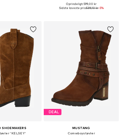
Oprindeligt: 599,00 kr
nge størrelser
Fås i mange størrelser
Sidste laveste pris:
539,10 kr
-5%
 indkøbskurv
Føj til indkøbskurv
DEAL
D SHOEMAKERS
MUSTANG
øvler 'KELSEY'
Comwboystøvler