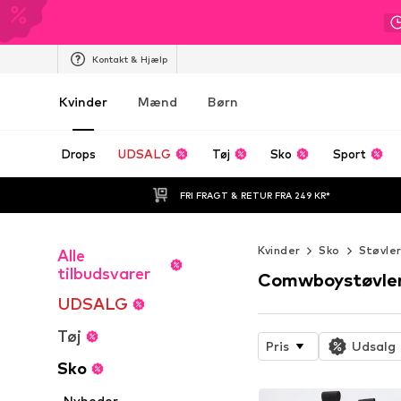
Kontakt & Hjælp
Kvinder
Mænd
Børn
Drops
UDSALG
Tøj
Sko
Sport
FRI FRAGT & RETUR FRA 249 KR*
Kvinder
Sko
Støvle
Alle
tilbudsvarer
Comwboystøvle
UDSALG
Tøj
Pris
Udsalg
Sko
Nyheder