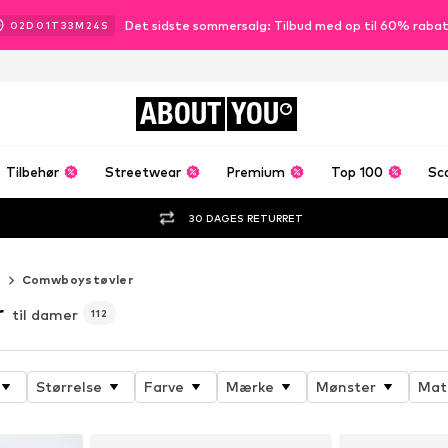
Det sidste sommersalg: Tilbud med op til 60% raba
02
D
01
T
33
M
22
S
ABOUT
YOU
Tilbehør
Streetwear
Premium
Top 100
Sc
30 DAGES RETURRET
r
Comwboystøvler
r
til damer
112
Størrelse
Farve
Mærke
Mønster
Mat