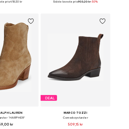
ste pris:
418,50 kr
Sidste laveste pris:
903,20 kr
-50%
 indkøbskurv
Føj til indkøbskurv
DEAL
RALPH LAUREN
MARCO TOZZI
øvler 'HARPHER'
Comwboystøvler
59,00 kr
509,15 kr