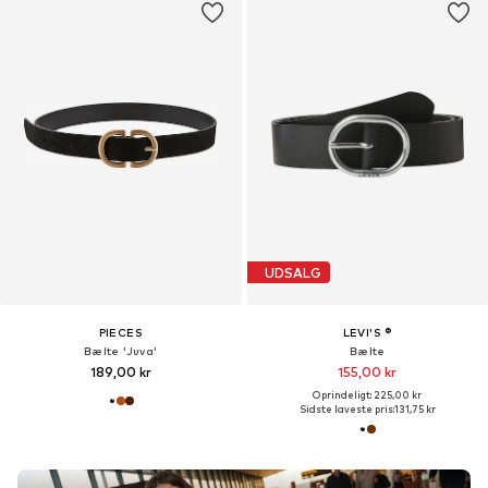
UDSALG
PIECES
LEVI'S ®
Bælte 'Juva'
Bælte
189,00 kr
155,00 kr
Oprindeligt: 225,00 kr
Sidste laveste pris:
131,75 kr