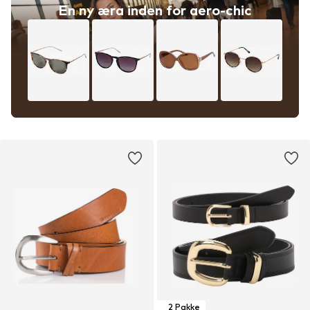
En ny æra inden for aero-chic
2 Pakke