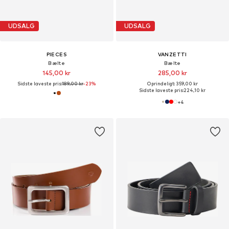
UDSALG
UDSALG
PIECES
VANZETTI
Bælte
Bælte
145,00 kr
285,00 kr
Sidste laveste pris:
189,00 kr
-23%
Oprindeligt: 359,00 kr
Sidste laveste pris:
224,10 kr
+
4