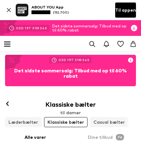
ABOUT YOU App
Til appen
(152.700)
Det sidste sommersalg: Tilbud med op
03
D
19
T
51
M
33
S
til 60% rabat
03
D
19
T
51
M
33
S
Det sidste sommersalg: Tilbud med op til 60%
rabat
Klassiske bælter
til damer
Læderbælter
Klassiske bælter
Casual bælter
Alle varer
Dine tilbud
76