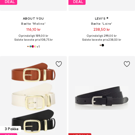
DEAL
DEAL
ABOUT YOU
LEVI'S ®
Bælte 'Malina'
Bælte 'Loire'
116,10 kr
238,50 kr
Oprindeligt: 189,00 kr
Oprindeligt: 299,00 kr
Sidste laveste pris:
108,75 kr
Sidste laveste pris:
238,50 kr
+
1
3 Pakke