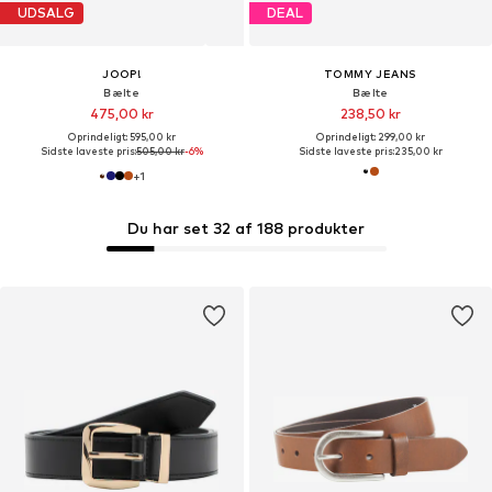
UDSALG
DEAL
JOOP!
TOMMY JEANS
Bælte
Bælte
475,00 kr
238,50 kr
Oprindeligt: 595,00 kr
Oprindeligt: 299,00 kr
Sidste laveste pris:
505,00 kr
-6%
Sidste laveste pris:
235,00 kr
+
1
Du har set 32 af 188 produkter