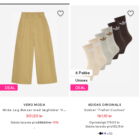
6 Pakke
Unisex
DEAL
DEAL
VERO MODA
ADIDAS ORIGINALS
Wide Leg Bukser med lægfolder 'VMNova'
Sokker 'Trefoil Cushion'
301,50 kr
161,10 kr
Sidste laveste pris:
335,00 kr
-10%
Oprindeligt: 179,00 kr
Sidste laveste pris:
152,15 kr
+
10