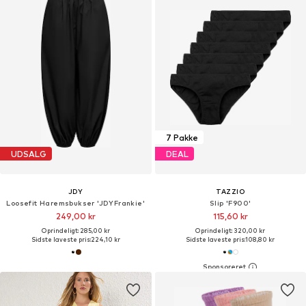
7 Pakke
UDSALG
DEAL
JDY
TAZZIO
Loosefit Haremsbukser 'JDYFrankie'
Slip 'F900'
249,00 kr
115,60 kr
Oprindeligt: 285,00 kr
Oprindeligt: 320,00 kr
Sidste laveste pris:
224,10 kr
Sidste laveste pris:
108,80 kr