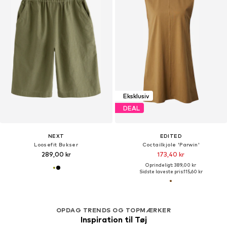
Eksklusiv
DEAL
NEXT
EDITED
Loosefit Bukser
Coctailkjole 'Parwin'
289,00 kr
173,40 kr
Oprindeligt: 389,00 kr
Sidste laveste pris:
115,60 kr
OPDAG TRENDS OG TOPMÆRKER
Inspiration til Tøj