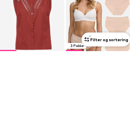
1
Filter og sortering
3 Pakke
DEAL
DEAL
KOROSHI
TAZZIO
Bluse
Slip 'F920'
111,30 kr
88,40 kr
Oprindeligt: 349,00 kr
Oprindeligt: 104,00 kr
Sidste laveste pris:
135,15 kr
-17%
Sidste laveste pris:
83,20 kr
+
5