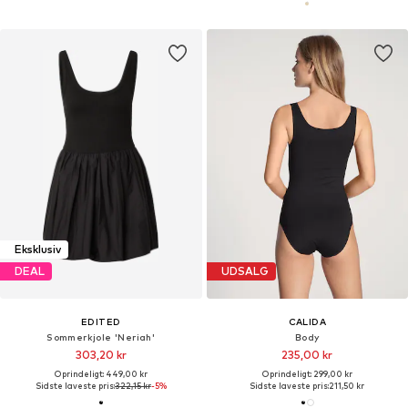
Eksklusiv
DEAL
UDSALG
EDITED
CALIDA
Sommerkjole 'Neriah'
Body
303,20 kr
235,00 kr
Oprindeligt: 449,00 kr
Oprindeligt: 299,00 kr
Sidste laveste pris:
322,15 kr
-5%
Sidste laveste pris:
211,50 kr