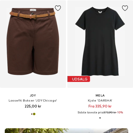
UDSALG
JDY
MELA
Loosefit Bukser 'JDYChicago'
Kjole 'DARSHA'
225,00 kr
Fra 335,90 kr
Sidste laveste pris:
373,90 kr
-10%