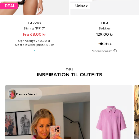
DEAL
Unisex
TAZZIO
FILA
String 'F917'
Sokker
Fra 68,00 kr
129,00 kr
Oprindeligt: 240,00 kr
+
4
Sidste laveste pris:
64,00 kr
TØJ
INSPIRATION TIL OUTFITS
Denise Verst