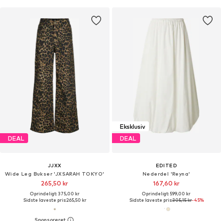
Eksklusiv
DEAL
DEAL
JJXX
EDITED
Wide Leg Bukser 'JXSARAH TOKYO'
Nederdel 'Reyna'
265,50 kr
167,60 kr
Oprindeligt: 375,00 kr
Oprindeligt: 599,00 kr
Sidste laveste pris:
265,50 kr
Sidste laveste pris:
305,15 kr
-45%