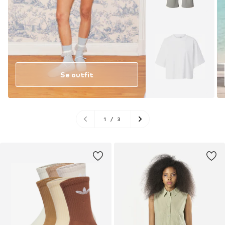
Se outfit
1
/
3