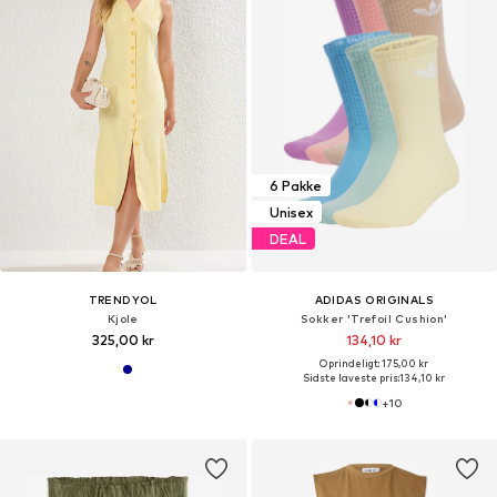
6 Pakke
Unisex
DEAL
TRENDYOL
ADIDAS ORIGINALS
Kjole
Sokker 'Trefoil Cushion'
325,00 kr
134,10 kr
Oprindeligt: 175,00 kr
Sidste laveste pris:
134,10 kr
+
10