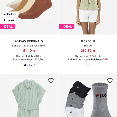
6 Pakke
Unisex
DEAL
DEAL
ADIDAS ORIGINALS
KOROSHI
Sokker 'Trefoil Cushion'
Bluse
134,10 kr
239,50 kr
Oprindeligt: 175,00 kr
Oprindeligt: 479,00 kr
Sidste laveste pris:
134,10 kr
Sidste laveste pris:
335,30 kr
-28%
+
10