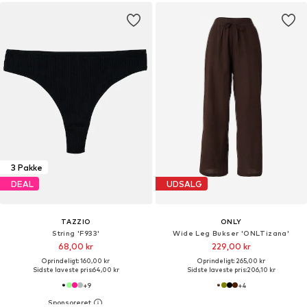
3 Pakke
DEAL
UDSALG
TAZZIO
ONLY
String 'F933'
Wide Leg Bukser 'ONLTizana'
68,00 kr
229,00 kr
Oprindeligt: 160,00 kr
Oprindeligt: 265,00 kr
Sidste laveste pris:
64,00 kr
Sidste laveste pris:
206,10 kr
+
9
+
4