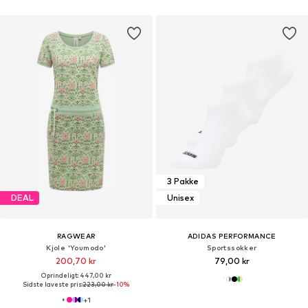
3 Pakke
DEAL
Unisex
RAGWEAR
ADIDAS PERFORMANCE
Kjole 'Youmodo'
Sportssokker
200,70 kr
79,00 kr
Oprindeligt: 447,00 kr
Sidste laveste pris:
223,00 kr
-10%
+
1