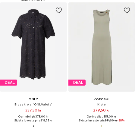
DEAL
DEAL
ONLY
KOROSHI
Blusekjole 'ONLValais'
Kjole
337,50 kr
279,50 kr
Oprindeligt: 375,00 kr
Oprindeligt: 559,00 kr
Sidste laveste pris:
318,75 kr
Sidste laveste pris:
391,30 kr
-28%