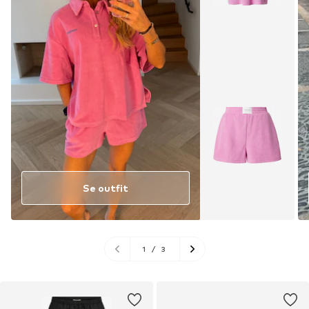
Se outfit
1
/
3