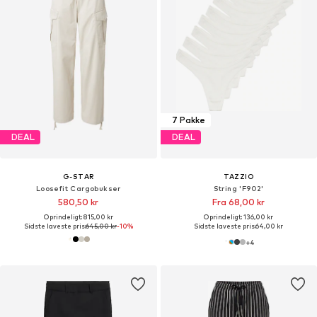
7 Pakke
DEAL
DEAL
G-STAR
TAZZIO
Loosefit Cargobukser
String 'F902'
580,50 kr
Fra 68,00 kr
Oprindeligt: 815,00 kr
Oprindeligt: 136,00 kr
Sidste laveste pris:
645,00 kr
-10%
Sidste laveste pris:
64,00 kr
+
4