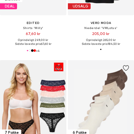
DEAL
UDSALG
EDITED
VERO MODA
Shirts 'Milly'
Nederdel 'VMLotus'
67,60 kr
205,00 kr
Oprindeligt: 249,00 kr
Oprindeligt: 265,00 kr
Sidste laveste pris:
67,60 kr
Sidste laveste pris:
184,50 kr
+
4
7 Pakke
6 Pakke