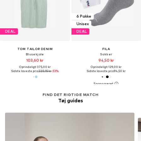
6 Pakke
Unisex
DEAL
DEAL
TOM TAILOR DENIM
FILA
Blusekjole
Sokker
103,60 kr
94,50 kr
Oprindeligt: 375,00 kr
Oprindeligt: 129,00 kr
Sidste laveste pris:
220,15 kr
-53%
Sidste laveste pris:
94,50 kr
FIND DET RIGTIGE MATCH
Tøj guides