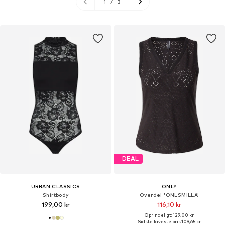
1
/
3
DEAL
URBAN CLASSICS
ONLY
Shirtbody
Overdel 'ONLSMILLA'
199,00 kr
116,10 kr
Oprindeligt: 129,00 kr
Sidste laveste pris:
109,65 kr