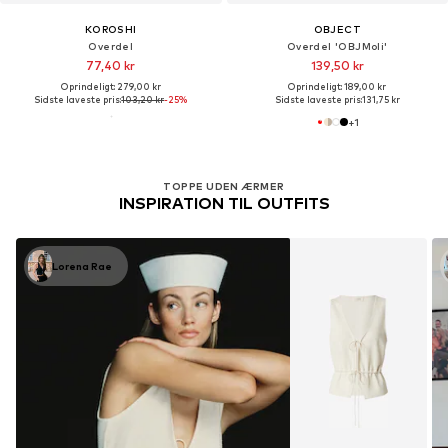
KOROSHI
OBJECT
Overdel
Overdel 'OBJMoli'
77,40 kr
139,50 kr
Oprindeligt: 279,00 kr
Oprindeligt: 189,00 kr
Sidste laveste pris:
103,20 kr
-25%
Sidste laveste pris:
131,75 kr
+
1
TOPPE UDEN ÆRMER
INSPIRATION TIL OUTFITS
Lorena Rae