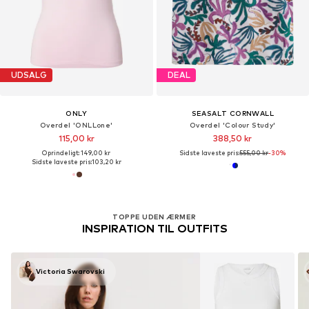
UDSALG
DEAL
ONLY
SEASALT CORNWALL
Overdel 'ONLLone'
Overdel 'Colour Study'
115,00 kr
388,50 kr
Oprindeligt: 149,00 kr
Sidste laveste pris:
555,00 kr
-30%
Sidste laveste pris:
103,20 kr
TOPPE UDEN ÆRMER
INSPIRATION TIL OUTFITS
Victoria Swarovski