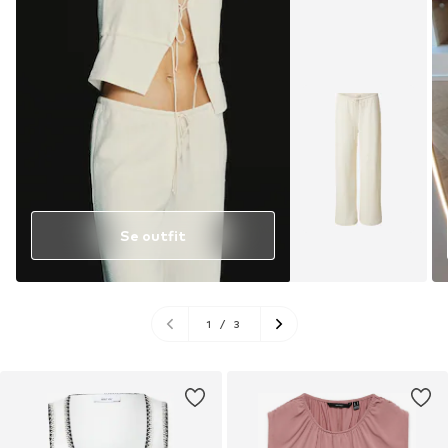
Se outfit
1
/
3