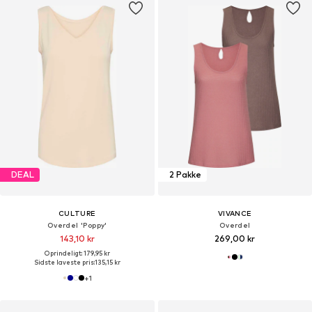
DEAL
2 Pakke
CULTURE
VIVANCE
Overdel 'Poppy'
Overdel
143,10 kr
269,00 kr
Oprindeligt: 179,95 kr
Sidste laveste pris:
135,15 kr
+
1