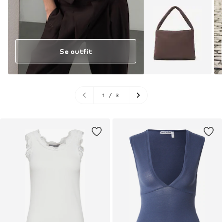
Se outfit
1
/
3