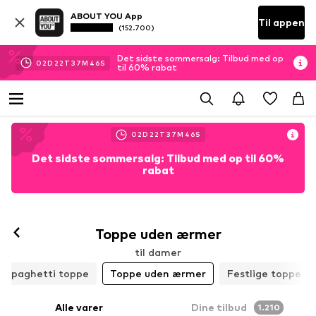
ABOUT YOU App
Til appen
(152.700)
Det sidste sommersalg: Tilbud med op
02
D
22
T
37
M
43
S
til 60% rabat
02
D
22
T
37
M
43
S
Det sidste sommersalg: Tilbud med op til 60%
rabat
Toppe uden ærmer
til damer
Spaghetti toppe
Toppe uden ærmer
Festlige toppe
Alle varer
Dine tilbud
1.210