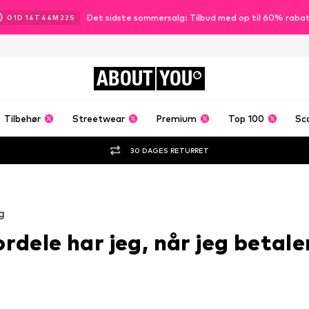
Det sidste sommersalg: Tilbud med op til 60% raba
01
D
14
T
44
M
21
S
ABOUT
YOU
Tilbehør
Streetwear
Premium
Top 100
Sc
30 DAGES RETURRET
g
ordele har jeg, når jeg betal