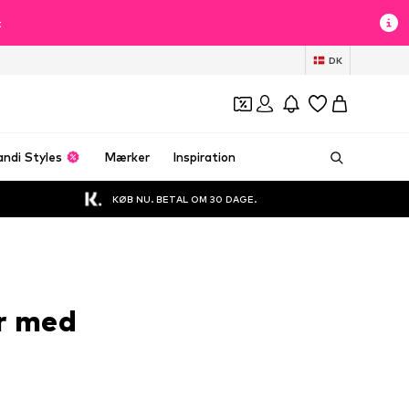
t
DK
andi Styles
Mærker
Inspiration
KØB NU. BETAL OM 30 DAGE.
er med