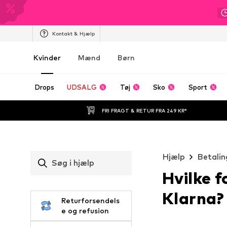
Kontakt & Hjælp
Kvinder
Mænd
Børn
Drops
UDSALG
Tøj
Sko
Sport
FRI FRAGT & RETUR FRA 249 KR*
Hjælp
Betalin
Søg i hjælp
Hvilke f
Klarna?
Returforsendels
e og refusion