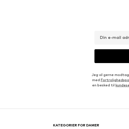
Din e-mail ad
Jeg vil gerne modtag
med
Fortrolighedspol
en besked til
kundes
KATEGORIER FOR DAMER