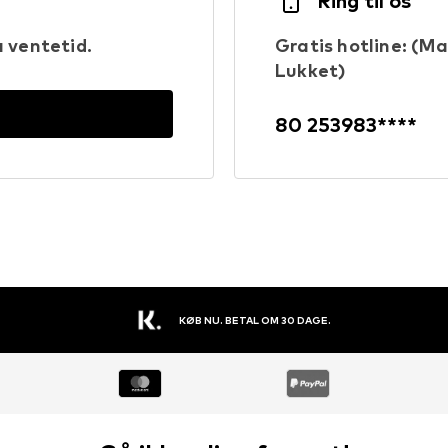
Ring til os
 ventetid.
Gratis hotline: (Man
Lukket)
80 253983****
KØB NU. BETAL OM 30 DAGE.