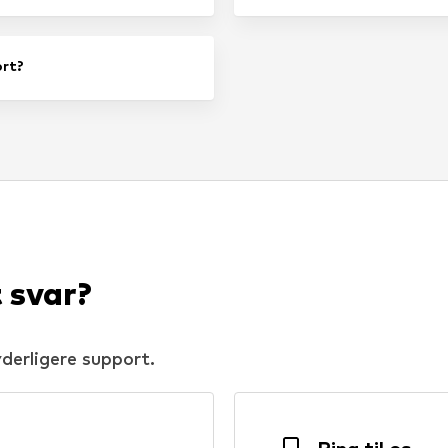
ort?
 svar?
yderligere support.