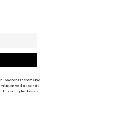
er i overensstemmelse
fremtiden ved at sende
 af hvert nyhedsbrev.