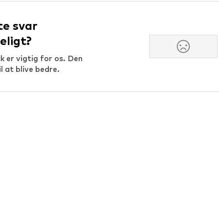
te svar
eligt?
 er vigtig for os. Den
il at blive bedre.