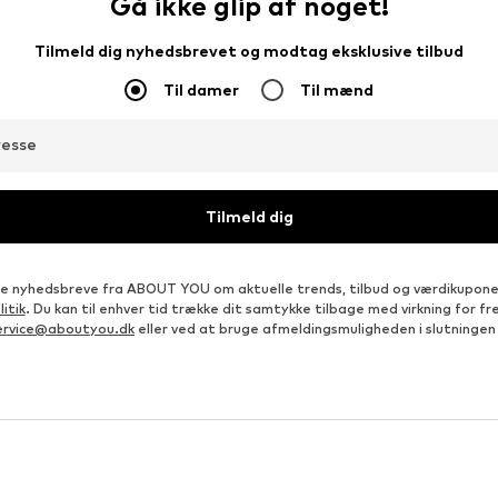
Gå ikke glip af noget!
Tilmeld dig nyhedsbrevet og modtag eksklusive tilbud
Til damer
Til mænd
resse
Tilmeld dig
e nyhedsbreve fra ABOUT YOU om aktuelle trends, tilbud og værdikupon
itik
. Du kan til enhver tid trække dit samtykke tilbage med virkning for 
ervice@aboutyou.dk
eller ved at bruge afmeldingsmuligheden i slutningen