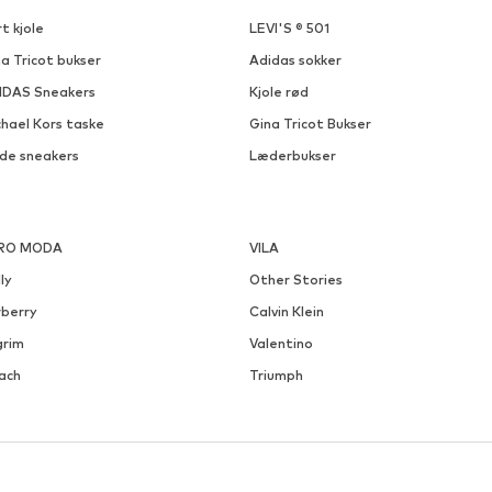
t kjole
LEVI'S ® 501
a Tricot bukser
Adidas sokker
IDAS Sneakers
Kjole rød
chael Kors taske
Gina Tricot Bukser
ide sneakers
Læderbukser
RO MODA
VILA
ly
Other Stories
rberry
Calvin Klein
grim
Valentino
ach
Triumph