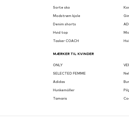
Sorte sko
Kor
Modstrøm kjole
Gin
Denim shorts
AD
Hvid top
Mi
Tasker COACH
Hv
MÆRKER TIL KVINDER
ONLY
VE
SELECTED FEMME
Nel
Adidas
Bu
Hunkemöller
Pil
Tamaris
Co