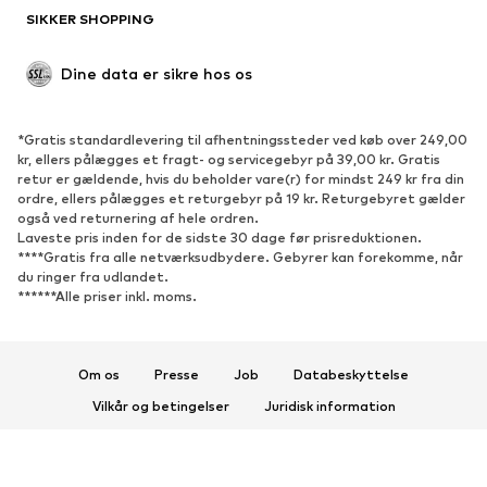
SIKKER SHOPPING
Anledninger
Eksklusiv
Upcycled mode
Dine data er sikre hos os
SKO
*Gratis standardlevering til afhentningssteder ved køb over 249,00
Nyheder
Trending
kr, ellers pålægges et fragt- og servicegebyr på 39,00 kr. Gratis
retur er gældende, hvis du beholder vare(r) for mindst 249 kr fra din
Sneakers
Ankelstøvler
ordre, ellers pålægges et returgebyr på 19 kr. Returgebyret gælder
Pumps & høje hæle
Støvler
også ved returnering af hele ordren.
Laveste pris inden for de sidste 30 dage før prisreduktionen.
Sandaler
Lave sko
****Gratis fra alle netværksudbydere. Gebyrer kan forekomme, når
du ringer fra udlandet.
Sportssko
Ballerinasko
******Alle priser inkl. moms.
Pantoletter
Hjemmesko
Eksklusiv
Om os
Presse
Job
Databeskyttelse
SPORT
Vilkår og betingelser
Juridisk information
Sportstøj
Sportstyper
Tilgængelighed
Produktsikkerhed
Sportssko
Sportsrygsække & tasker
© 2026 ABOUT YOU SE & Co. KG