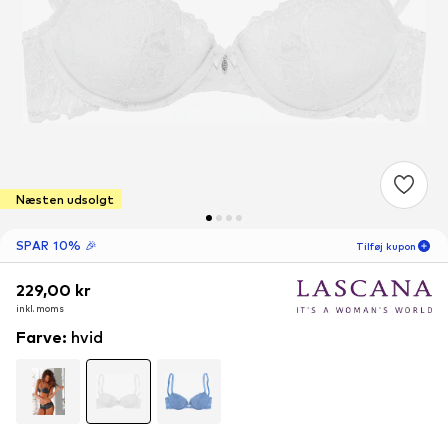
Næsten udsolgt
SPAR 10% 🎉
Tilføj kupon
229,00 kr
229,00 kr
16
T
39
M
inkl. moms
inkl. moms
-10
%
kun nye kunder! 🎁
Farve
:
hvid
Kun for din næste ordre 🎉
Kvinder