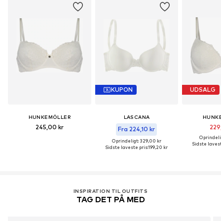
KUPON
UDSALG
HUNKEMÖLLER
LASCANA
HUNK
245,00 kr
229
Fra 224,10 kr
Oprindeli
Oprindeligt: 329,00 kr
Sidste lavest
Sidste laveste pris:
199,20 kr
INSPIRATION TIL OUTFITS
TAG DET PÅ MED