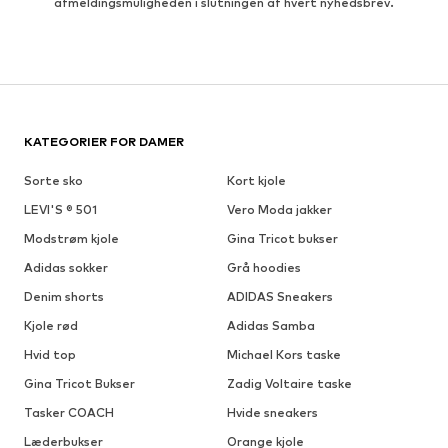
afmeldingsmuligheden i slutningen af hvert nyhedsbrev.
KATEGORIER FOR DAMER
Sorte sko
Kort kjole
LEVI'S ® 501
Vero Moda jakker
Modstrøm kjole
Gina Tricot bukser
Adidas sokker
Grå hoodies
Denim shorts
ADIDAS Sneakers
Kjole rød
Adidas Samba
Hvid top
Michael Kors taske
Gina Tricot Bukser
Zadig Voltaire taske
Tasker COACH
Hvide sneakers
Læderbukser
Orange kjole