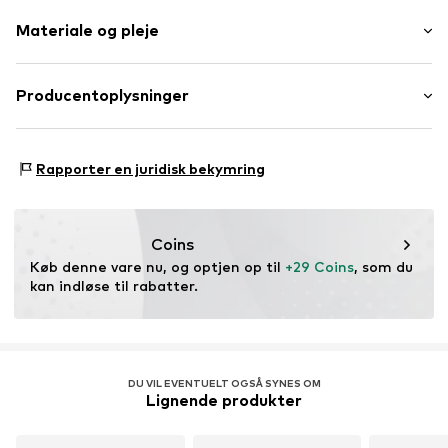
Blomstret/floral
Materiale og pleje
Spids
Push-up
Normal strop
Ydre materiale: 5% Elasthan, 35% Polyester - PES, 60%
Producentoplysninger
Med bøjle
Polyamid - PA
Halvskal
Lascana Handelsgesellschaft mbH
Werner-Otto-Straße 1-7
Justerbar bærer
Rapporter en juridisk bekymring
22179 Hamburg
Tone-i-tone-søm
service@lascana.de
Varenummer
LAS2303002000001
Coins
Køb denne vare nu, og optjen op til 
+29 Coins
, som du 
kan indløse til rabatter.
DU VIL EVENTUELT OGSÅ SYNES OM
Lignende produkter