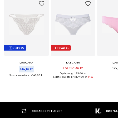
KUPON
UDSALG
LASCANA
LASCANA
LA
Fra 119,00 kr
129
134,10 kr
Oprindeligt: 149,00 kr
Sidste laveste pris:
149,00 kr
Sidste laveste pris:
139,00 kr
-14%
30 DAGES RETURRET
KØB NU.