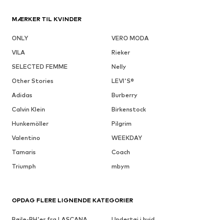
MÆRKER TIL KVINDER
ONLY
VERO MODA
VILA
Rieker
SELECTED FEMME
Nelly
Other Stories
LEVI'S®
Adidas
Burberry
Calvin Klein
Birkenstock
Hunkemöller
Pilgrim
Valentino
WEEKDAY
Tamaris
Coach
Triumph
mbym
OPDAG FLERE LIGNENDE KATEGORIER
Bøjle-BH'er fra LASCANA
Undertøj i hvid