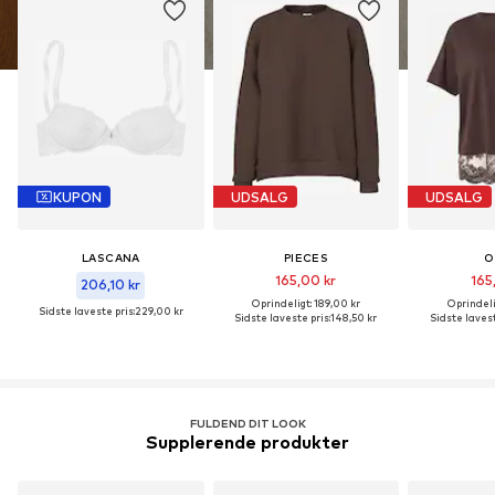
KUPON
UDSALG
UDSALG
LASCANA
PIECES
O
165,00 kr
165
206,10 kr
Oprindeligt: 189,00 kr
Oprindeli
Sidste laveste pris:
229,00 kr
Sidste laveste pris:
148,50 kr
Sidste lavest
FULDEND DIT LOOK
Supplerende produkter