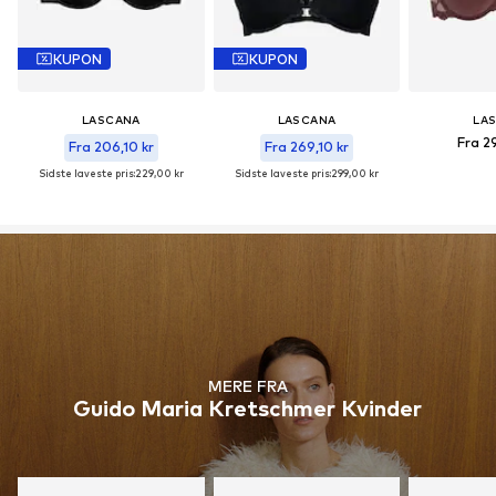
KUPON
KUPON
LASCANA
LASCANA
LA
Fra 2
Fra 206,10 kr
Fra 269,10 kr
Sidste laveste pris:
229,00 kr
Sidste laveste pris:
299,00 kr
MERE FRA
Guido Maria Kretschmer Kvinder