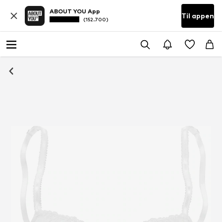
ABOUT YOU App
Til appen
(152.700)