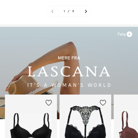
1
/
9
Følg
MERE FRA