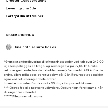
Creator Collaborations
Undertøj
Bluser & tunikaer
Leveringsområde
Frakker
Nederdele
Fortryd din aftale her
Badetøj
Overtrøjer
Blazere
Buksedragter
Plus size tøj
Ventetøj
SIKKER SHOPPING
Anledninger
Eksklusiv
Upcycled mode
Dine data er sikre hos os
SKO
*Gratis standardlevering til afhentningssteder ved køb over 249,00
Nyheder
Trending
kr, ellers pålægges et fragt- og servicegebyr på 39,00 kr. Gratis
retur er gældende, hvis du beholder vare(r) for mindst 249 kr fra din
Sneakers
Ankelstøvler
ordre, ellers pålægges et returgebyr på 19 kr. Returgebyret gælder
Pumps & høje hæle
Støvler
også ved returnering af hele ordren.
Laveste pris inden for de sidste 30 dage før prisreduktionen.
Sandaler
Lave sko
****Gratis fra alle netværksudbydere. Gebyrer kan forekomme, når
du ringer fra udlandet.
Sportssko
Ballerinasko
******Alle priser inkl. moms.
Pantoletter
Hjemmesko
Eksklusiv