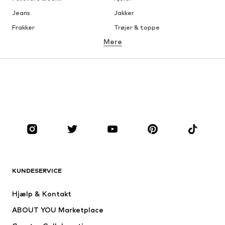
Jeans
Jakker
Frakker
Trøjer & toppe
Mere
Bukser
Undertøj
Nederdele
Bluser & tunikaer
Overtrøjer
Blazere
Badetøj
Buksedragter
Plus sized
Ventetøj
Sko
Sport
Tilbehør
Premium
TØJ
KUNDESERVICE
Nyheder
Trending
Kjoler
Jeans
Hjælp & Kontakt
Trøjer & toppe
Bukser
ABOUT YOU Marketplace
Jakker
Pullovere & strik