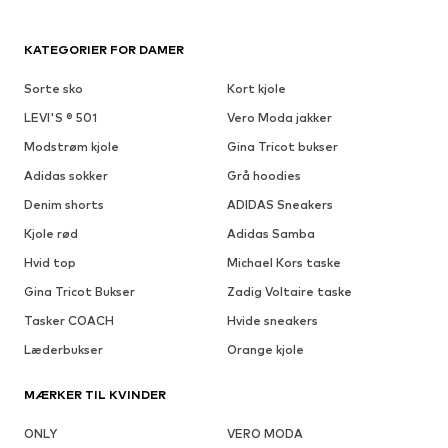
KATEGORIER FOR DAMER
Sorte sko
Kort kjole
LEVI'S ® 501
Vero Moda jakker
Modstrøm kjole
Gina Tricot bukser
Adidas sokker
Grå hoodies
Denim shorts
ADIDAS Sneakers
Kjole rød
Adidas Samba
Hvid top
Michael Kors taske
Gina Tricot Bukser
Zadig Voltaire taske
Tasker COACH
Hvide sneakers
Læderbukser
Orange kjole
MÆRKER TIL KVINDER
ONLY
VERO MODA