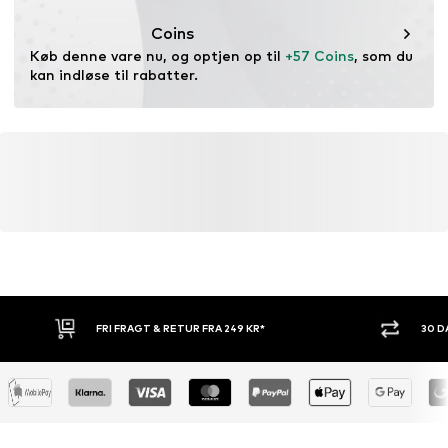
Coins
Køb denne vare nu, og optjen op til 
+57 Coins
, som du 
kan indløse til rabatter.
FRI FRAGT & RETUR FRA 249 KR*
30 