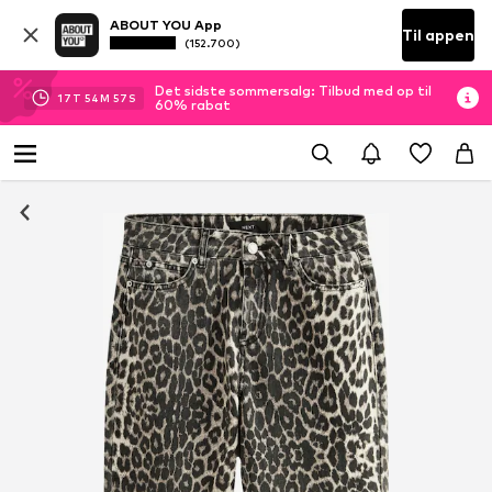
ABOUT YOU App
Til appen
(152.700)
Det sidste sommersalg: Tilbud med op til
17
T
54
M
56
S
60% rabat