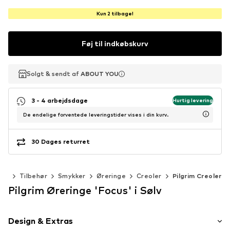
Kun 2 tilbage!
Føj til indkøbskurv
Solgt & sendt af
Solgt & sendt af
ABOUT YOU
ABOUT YOU
3 - 4 arbejdsdage
Hurtig levering
De endelige forventede leveringstider vises i din kurv.
30 Dages returret
der
Tilbehør
Smykker
Øreringe
Creoler
Pilgrim Creoler
Pilgrim Øreringe 'Focus' i Sølv
Design & Extras