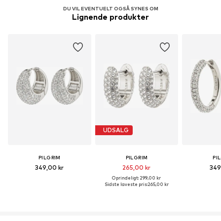
DU VIL EVENTUELT OGSÅ SYNES OM
Lignende produkter
UDSALG
PILGRIM
PILGRIM
PI
349,00 kr
265,00 kr
349
Oprindeligt: 299,00 kr
Sidste laveste pris:
265,00 kr