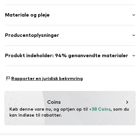
Creole
Materiale og pleje
Med krystalperler/glasperler
2-delt
Sammensætning: Messing (genanvendt), Krystal
Producentoplysninger
Varenummer
PIL2586001000001
Oprindelsesland: Kina
Pilgrim A/S
Søtoften 8
Produkt indeholder: 94% genanvendte materialer
8660 Skanderborg
DK
Lavet af:
Genanvendt metal
online@pilgrim.dk
Bevis:
Leverandørens erklæring om uafhængig test
Rapporter en juridisk bekymring
Dette produkt indeholder genbrugsmaterialer (før eller
efter forbrug). Brug af genbrugsmaterialer kan reducere
behovet for råmaterialer, undgå affald og bevare
Coins
naturressourcer.
Køb denne vare nu, og optjen op til 
+38 Coins
, som du 
kan indløse til rabatter.
Læs mere