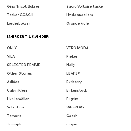
Gina Tricot Bukser
Zadig Voltaire taske
Tasker COACH
Hvide sneakers
Læderbukser
Orange kjole
MÆRKER TIL KVINDER
ONLY
VERO MODA
VILA
Rieker
SELECTED FEMME
Nelly
Other Stories
LEVI'S®
Adidas
Burberry
Calvin Klein
Birkenstock
Hunkemöller
Pilgrim
Valentino
WEEKDAY
Tamaris
Coach
Triumph
mbym