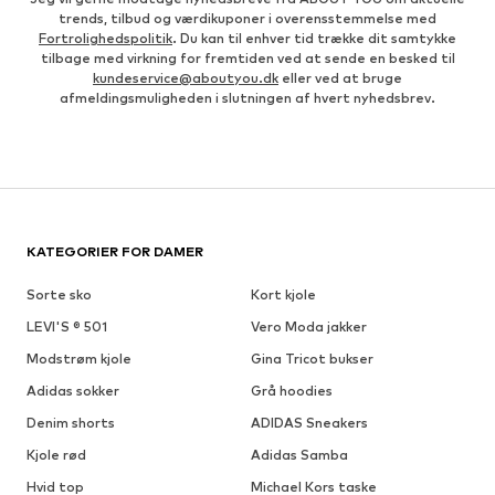
trends, tilbud og værdikuponer i overensstemmelse med
Fortrolighedspolitik
. Du kan til enhver tid trække dit samtykke
tilbage med virkning for fremtiden ved at sende en besked til
kundeservice@aboutyou.dk
eller ved at bruge
afmeldingsmuligheden i slutningen af hvert nyhedsbrev.
KATEGORIER FOR DAMER
Sorte sko
Kort kjole
LEVI'S ® 501
Vero Moda jakker
Modstrøm kjole
Gina Tricot bukser
Adidas sokker
Grå hoodies
Denim shorts
ADIDAS Sneakers
Kjole rød
Adidas Samba
Hvid top
Michael Kors taske