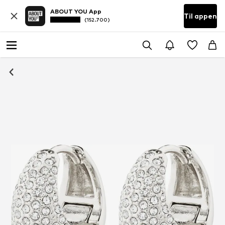
ABOUT YOU App
Til appen
(152.700)