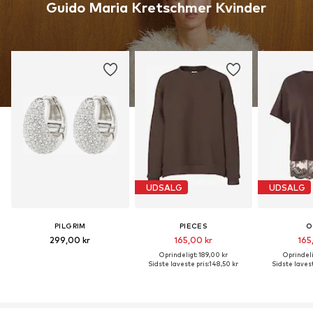
Guido Maria Kretschmer Kvinder
UDSALG
UDSALG
PILGRIM
PIECES
O
299,00 kr
165,00 kr
165
Oprindeligt: 189,00 kr
Oprindeli
Sidste laveste pris:
148,50 kr
Sidste lavest