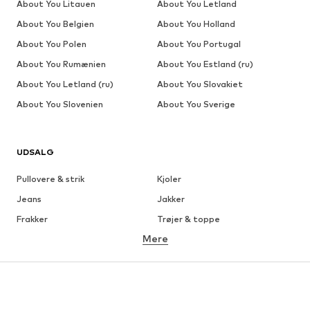
About You Litauen
About You Letland
About You Belgien
About You Holland
About You Polen
About You Portugal
About You Rumænien
About You Estland (ru)
About You Letland (ru)
About You Slovakiet
About You Slovenien
About You Sverige
UDSALG
Pullovere & strik
Kjoler
Jeans
Jakker
Frakker
Trøjer & toppe
Mere
Bukser
Undertøj
Nederdele
Bluser & tunikaer
Overtrøjer
Blazere
Badetøj
Buksedragter