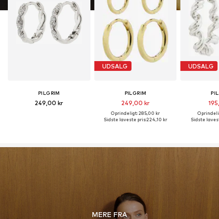
UDSALG
UDSALG
PILGRIM
PILGRIM
PI
249,00 kr
249,00 kr
195
Oprindeligt: 285,00 kr
Oprindeli
Sidste laveste pris:
224,10 kr
Sidste lavest
MERE FRA