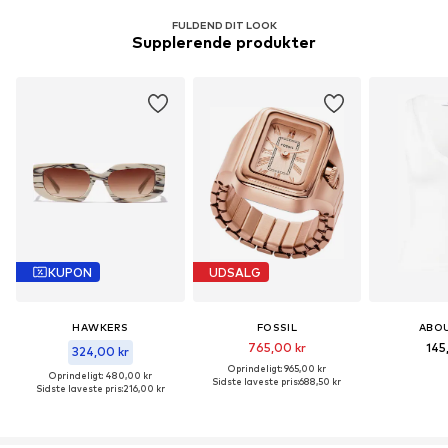
FULDEND DIT LOOK
Supplerende produkter
KUPON
UDSALG
HAWKERS
FOSSIL
ABO
765,00 kr
145
324,00 kr
Oprindeligt: 965,00 kr
Oprindeligt: 480,00 kr
Sidste laveste pris:
688,50 kr
Sidste laveste pris:
216,00 kr