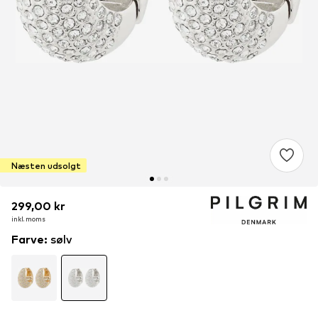
Næsten udsolgt
299,00 kr
299,00 kr
299,00 kr
inkl. moms
inkl. moms
inkl. moms
Farve
:
sølv