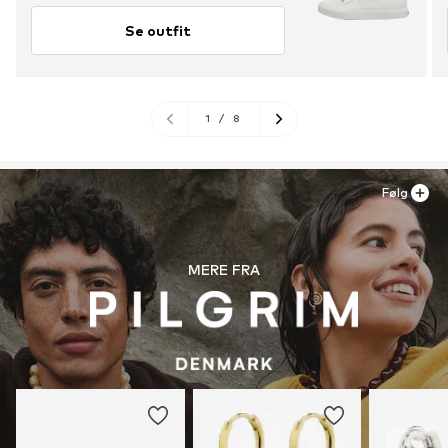
Se outfit
1
/
8
Følg
MERE FRA