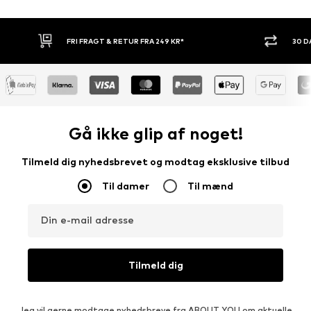
30 DAGES RETURRET
KØB NU.
Gå ikke glip af noget!
Tilmeld dig nyhedsbrevet og modtag eksklusive tilbud
Til damer
Til mænd
Din e-mail adresse
Tilmeld dig
Jeg vil gerne modtage nyhedsbreve fra ABOUT YOU om aktuelle