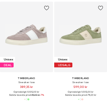
Unisex
Unisex
DEAL
UDSALG
TIMBERLAND
TIMBERLAND
Sneaker low
Sneaker low
389,35 kr
599,00 kr
Oprindeligt: 1.005,00 kr
Oprindeligt: 1.005,00 kr
Sidste laveste pris:
419,30 kr
-7%
Sidste laveste pris:
479,20 kr