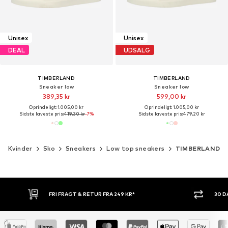
Unisex
Unisex
DEAL
UDSALG
TIMBERLAND
TIMBERLAND
Sneaker low
Sneaker low
389,35 kr
599,00 kr
Oprindeligt: 1.005,00 kr
Oprindeligt: 1.005,00 kr
Sidste laveste pris:
419,30 kr
-7%
Sidste laveste pris:
479,20 kr
Kvinder
Sko
Sneakers
Low top sneakers
TIMBERLAND
FRI FRAGT & RETUR FRA 249 KR*
30 DA