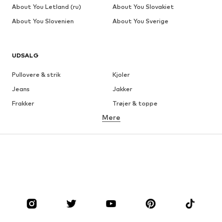
About You Letland (ru)
About You Slovakiet
About You Slovenien
About You Sverige
UDSALG
Pullovere & strik
Kjoler
Jeans
Jakker
Frakker
Trøjer & toppe
Mere
Bukser
Undertøj
Nederdele
Bluser & tunikaer
Overtrøjer
Blazere
Badetøj
Buksedragter
Plus sized
Ventetøj
Sko
Sport
Tilbehør
Premium