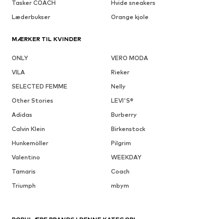
Tasker COACH
Hvide sneakers
Læderbukser
Orange kjole
MÆRKER TIL KVINDER
ONLY
VERO MODA
VILA
Rieker
SELECTED FEMME
Nelly
Other Stories
LEVI'S®
Adidas
Burberry
Calvin Klein
Birkenstock
Hunkemöller
Pilgrim
Valentino
WEEKDAY
Tamaris
Coach
Triumph
mbym