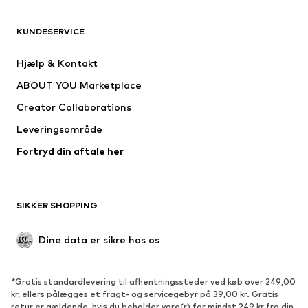
TØJ
KUNDESERVICE
Nyheder
Trending
Kjoler
Jeans
Hjælp & Kontakt
Trøjer & toppe
Bukser
ABOUT YOU Marketplace
Jakker
Pullovere & strik
Creator Collaborations
Undertøj
Bluser & tunikaer
Leveringsområde
Frakker
Nederdele
Fortryd din aftale her
Badetøj
Overtrøjer
Blazere
Buksedragter
Plus size tøj
Ventetøj
SIKKER SHOPPING
Anledninger
Eksklusiv
Upcycled mode
Dine data er sikre hos os
SKO
*Gratis standardlevering til afhentningssteder ved køb over 249,00
Nyheder
Trending
kr, ellers pålægges et fragt- og servicegebyr på 39,00 kr. Gratis
retur er gældende, hvis du beholder vare(r) for mindst 249 kr fra din