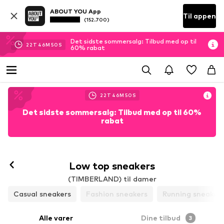
ABOUT YOU App
Til appen
(152.700)
Det sidste sommersalg: Tilbud med op til
22
T
46
M
50
S
60% rabat
22
T
46
M
50
S
Det sidste sommersalg: Tilbud med op til 60%
rabat
Følg
Low top sneakers
(TIMBERLAND) til damer
Casual sneakers
Fashion sneakers
Running sneaker
Alle varer
Dine tilbud
3